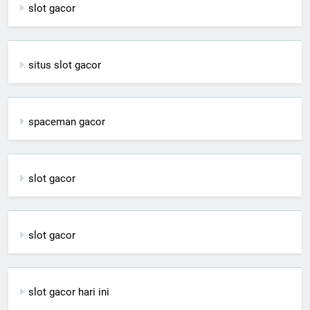
slot gacor
situs slot gacor
spaceman gacor
slot gacor
slot gacor
slot gacor hari ini