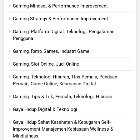
Gaming Mindset & Performance Improvement
Gaming Strategy & Performance Improvement
Gaming, Platform Digital, Teknologi, Pengalaman
Pengguna
Gaming, Retro Games, Industri Game
Gaming, Slot Online, Judi Online
Gaming, Teknologi Hiburan, Tips Pemula, Panduan
Pemain, Game Online, Keamanan Digital
Gaming, Tips & Trik, Pemula, Teknologi, Hiburan
Gaya Hidup Digital & Teknologi
Gaya Hidup Sehat Kesehatan & Kebugaran Self-
Improvement Manajemen Kebiasaan Wellness &
Mindfulness