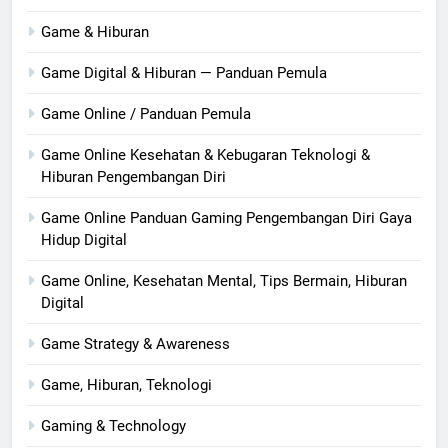
Game & Hiburan
Game Digital & Hiburan — Panduan Pemula
Game Online / Panduan Pemula
Game Online Kesehatan & Kebugaran Teknologi &
Hiburan Pengembangan Diri
Game Online Panduan Gaming Pengembangan Diri Gaya
Hidup Digital
Game Online, Kesehatan Mental, Tips Bermain, Hiburan
Digital
Game Strategy & Awareness
Game, Hiburan, Teknologi
Gaming & Technology