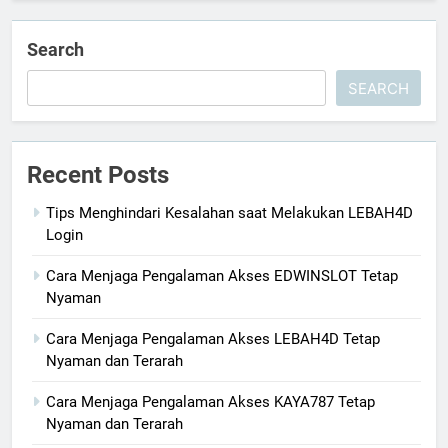
Search
SEARCH
Recent Posts
Tips Menghindari Kesalahan saat Melakukan LEBAH4D
Login
Cara Menjaga Pengalaman Akses EDWINSLOT Tetap
Nyaman
Cara Menjaga Pengalaman Akses LEBAH4D Tetap
Nyaman dan Terarah
Cara Menjaga Pengalaman Akses KAYA787 Tetap
Nyaman dan Terarah