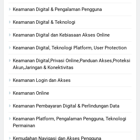
Keamanan Digital & Pengalaman Pengguna
Keamanan Digital & Teknologi
Keamanan Digital dan Kebiasaan Akses Online
Keamanan Digital, Teknologi Platform, User Protection
Keamanan Digital,Privasi Online,Panduan Akses,Proteksi
Akun,Jaringan & Konektivitas
Keamanan Login dan Akses
Keamanan Online
Keamanan Pembayaran Digital & Perlindungan Data
Keamanan Platform, Pengalaman Pengguna, Teknologi
Permainan
Kemudahan Navigasi dan Akses Pengguna