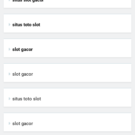
situs slot gacor
situs toto slot
slot gacor
slot gacor
situs toto slot
slot gacor