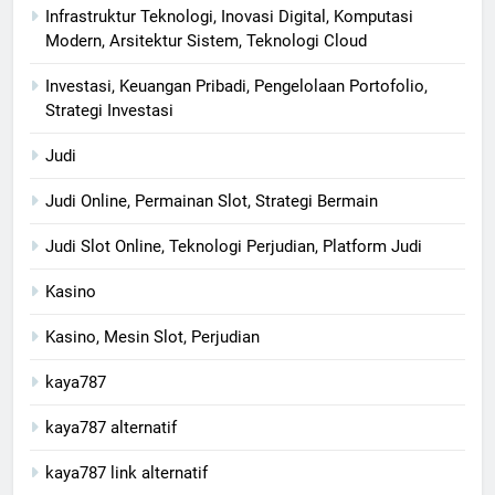
Infrastruktur Teknologi, Inovasi Digital, Komputasi
Modern, Arsitektur Sistem, Teknologi Cloud
Investasi, Keuangan Pribadi, Pengelolaan Portofolio,
Strategi Investasi
Judi
Judi Online, Permainan Slot, Strategi Bermain
Judi Slot Online, Teknologi Perjudian, Platform Judi
Kasino
Kasino, Mesin Slot, Perjudian
kaya787
kaya787 alternatif
kaya787 link alternatif