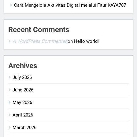
Cara Mengelola Aktivitas Digital melalui Fitur KAYA787
Recent Comments
A WordPress Commenter
on
Hello world!
Archives
July 2026
June 2026
May 2026
April 2026
March 2026