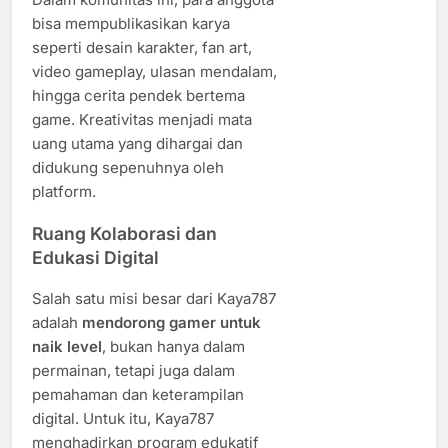
bisa mempublikasikan karya
seperti desain karakter, fan art,
video gameplay, ulasan mendalam,
hingga cerita pendek bertema
game. Kreativitas menjadi mata
uang utama yang dihargai dan
didukung sepenuhnya oleh
platform.
Ruang Kolaborasi dan
Edukasi Digital
Salah satu misi besar dari Kaya787
adalah
mendorong gamer untuk
naik level
, bukan hanya dalam
permainan, tetapi juga dalam
pemahaman dan keterampilan
digital. Untuk itu, Kaya787
menghadirkan program edukatif