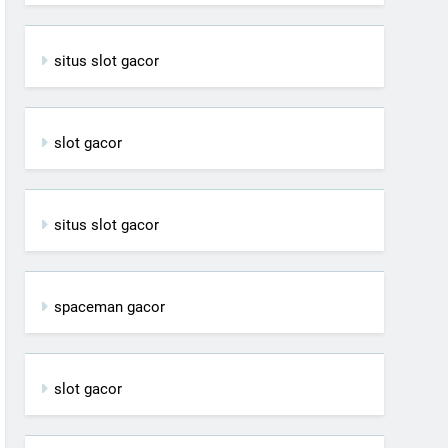
situs slot gacor
slot gacor
situs slot gacor
spaceman gacor
slot gacor