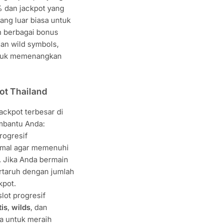
 dan jackpot yang
ng luar biasa untuk
 berbagai bonus
dan wild symbols,
ntuk memenangkan
ot Thailand
ckpot terbesar di
embantu Anda:
rogresif
imal agar memenuhi
. Jika Anda bermain
ertaruh dengan jumlah
kpot.
lot progresif
tis
,
wilds
, dan
a untuk meraih