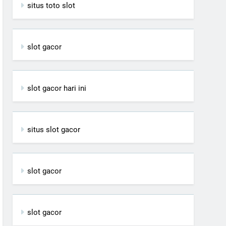
situs toto slot
slot gacor
slot gacor hari ini
situs slot gacor
slot gacor
slot gacor