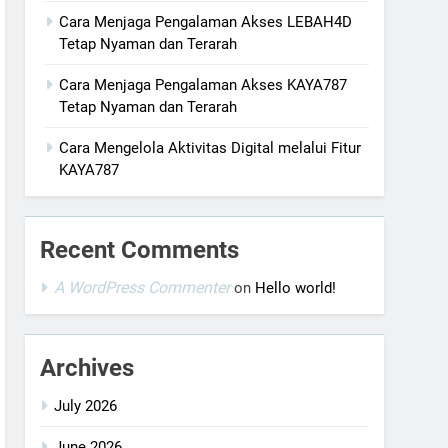
Cara Menjaga Pengalaman Akses LEBAH4D
Tetap Nyaman dan Terarah
Cara Menjaga Pengalaman Akses KAYA787
Tetap Nyaman dan Terarah
Cara Mengelola Aktivitas Digital melalui Fitur
KAYA787
Recent Comments
A WordPress Commenter
on
Hello world!
Archives
July 2026
June 2026