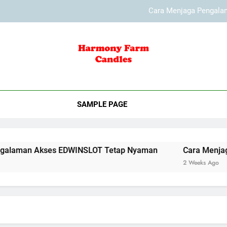
Cara Menjaga Pengal
Cara Menjaga Pengalaman Akse
Cara Menjaga Pengalaman Akse
mony Farm Candles
Tips Menghindari Kes
ilin Aromaterapi Alami Dari Harmony Farm Candles. Mencipt
Cara Menjaga Pengal
SAMPLE PAGE
Cara Menjaga Pengalaman Akse
Cara Menjaga Pengalaman Akse
ses EDWINSLOT Tetap Nyaman
Cara Menjaga Pengalam
2 Weeks Ago