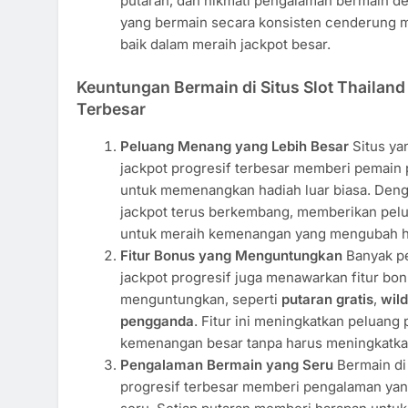
putaran, dan nikmati pengalaman bermain d
yang bermain secara konsisten cenderung me
baik dalam meraih jackpot besar.
Keuntungan Bermain di Situs Slot Thailan
Terbesar
Peluang Menang yang Lebih Besar
Situs y
jackpot progresif terbesar memberi pemain 
untuk memenangkan hadiah luar biasa. Denga
jackpot terus berkembang, memberikan pel
untuk meraih kemenangan yang mengubah h
Fitur Bonus yang Menguntungkan
Banyak pe
jackpot progresif juga menawarkan fitur bo
menguntungkan, seperti
putaran gratis
,
wil
pengganda
. Fitur ini meningkatkan peluang
kemenangan besar tanpa harus meningkatka
Pengalaman Bermain yang Seru
Bermain di 
progresif terbesar memberi pengalaman ya