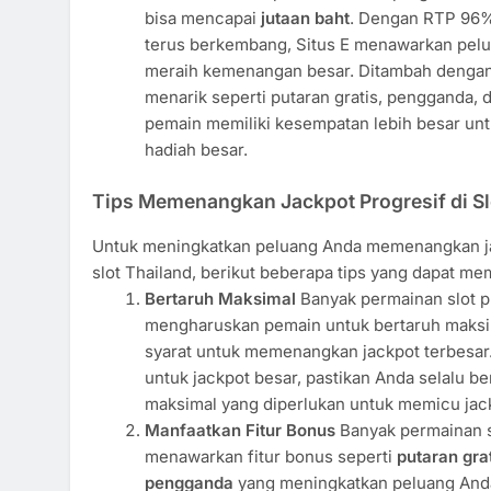
bisa mencapai
jutaan baht
. Dengan RTP 96%
terus berkembang, Situs E menawarkan pelua
meraih kemenangan besar. Ditambah dengan
menarik seperti putaran gratis, pengganda, 
pemain memiliki kesempatan lebih besar u
hadiah besar.
Tips Memenangkan Jackpot Progresif di Sl
Untuk meningkatkan peluang Anda memenangkan ja
slot Thailand, berikut beberapa tips yang dapat m
Bertaruh Maksimal
Banyak permainan slot p
mengharuskan pemain untuk bertaruh maks
syarat untuk memenangkan jackpot terbesar
untuk jackpot besar, pastikan Anda selalu b
maksimal yang diperlukan untuk memicu jac
Manfaatkan Fitur Bonus
Banyak permainan s
menawarkan fitur bonus seperti
putaran gra
pengganda
yang meningkatkan peluang And