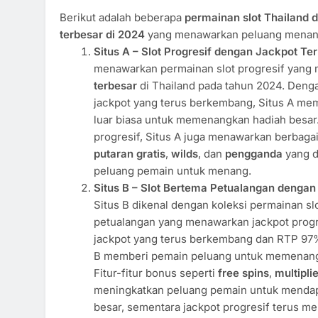
Berikut adalah beberapa
permainan slot Thailand 
terbesar di 2024
yang menawarkan peluang menan
Situs A – Slot Progresif dengan Jackpot Te
menawarkan permainan slot progresif yang 
terbesar
di Thailand pada tahun 2024. Den
jackpot yang terus berkembang, Situs A me
luar biasa untuk memenangkan hadiah besar.
progresif, Situs A juga menawarkan berbagai 
putaran gratis
,
wilds
, dan
pengganda
yang d
peluang pemain untuk menang.
Situs B – Slot Bertema Petualangan dengan
Situs B dikenal dengan koleksi permainan sl
petualangan yang menawarkan jackpot progr
jackpot yang terus berkembang dan RTP 97%
B memberi pemain peluang untuk memenang
Fitur-fitur bonus seperti
free spins
,
multipli
meningkatkan peluang pemain untuk menda
besar, sementara jackpot progresif terus m