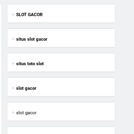
SLOT GACOR
situs slot gacor
situs toto slot
slot gacor
slot gacor