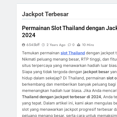
Jackpot Terbesar
Permainan Slot Thailand dengan Jac
2024
6545bff
2 Years Ago
0
10 Mins
Temukan permainan
slot Thailand
dengan jackpot t
Nikmati peluang menang besar, RTP tinggi, dan fitu
situs terpercaya yang menawarkan hadiah luar bias
Siapa yang tidak tergoda dengan
jackpot besar
yan
hidup dalam sekejap? Di Thailand, permainan
slot 
berkembang dan memberikan banyak peluang bagi
memenangkan hadiah luar biasa. Jika Anda mencar
Thailand dengan jackpot terbesar di 2024
, Anda t
yang tepat. Dalam artikel ini, kami akan mengulas
slot yang menawarkan jackpot progresif terbesar 
peluang menang besar, serta cara untuk memaksim