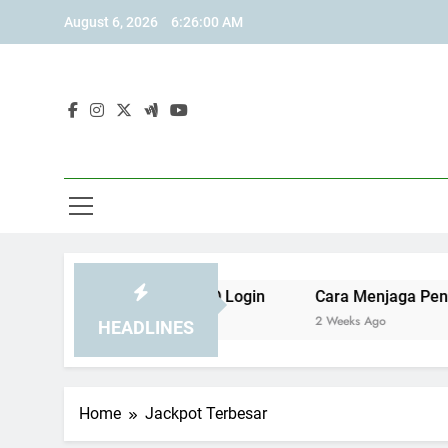
Skip
August 6, 2026
6:26:01 AM
to
content
Har
Nikmati L
elakukan LEBAH4D Login
Cara Menjaga Pengalaman Ak
2 Weeks Ago
HEADLINES
Home
Jackpot Terbesar