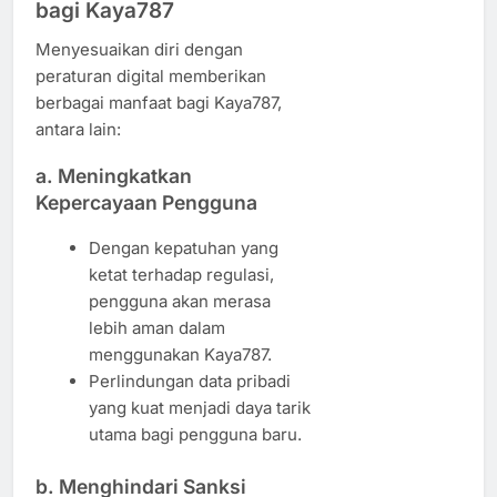
bagi Kaya787
Menyesuaikan diri dengan
peraturan digital memberikan
berbagai manfaat bagi Kaya787,
antara lain:
a. Meningkatkan
Kepercayaan Pengguna
Dengan kepatuhan yang
ketat terhadap regulasi,
pengguna akan merasa
lebih aman dalam
menggunakan Kaya787.
Perlindungan data pribadi
yang kuat menjadi daya tarik
utama bagi pengguna baru.
b. Menghindari Sanksi