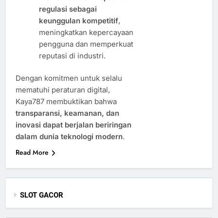
regulasi sebagai
keunggulan kompetitif
,
meningkatkan kepercayaan
pengguna dan memperkuat
reputasi di industri.
Dengan komitmen untuk selalu
mematuhi peraturan digital,
Kaya787 membuktikan bahwa
transparansi, keamanan, dan
inovasi dapat berjalan beriringan
dalam dunia teknologi modern
.
Read More
SLOT GACOR