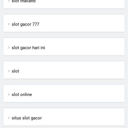
slot thailand
slot gacor 777
slot gacor hari ini
slot
slot online
situs slot gacor