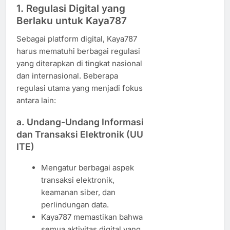
1. Regulasi Digital yang
Berlaku untuk Kaya787
Sebagai platform digital, Kaya787
harus mematuhi berbagai regulasi
yang diterapkan di tingkat nasional
dan internasional. Beberapa
regulasi utama yang menjadi fokus
antara lain:
a. Undang-Undang Informasi
dan Transaksi Elektronik (UU
ITE)
Mengatur berbagai aspek
transaksi elektronik,
keamanan siber, dan
perlindungan data.
Kaya787 memastikan bahwa
semua aktivitas digital yang