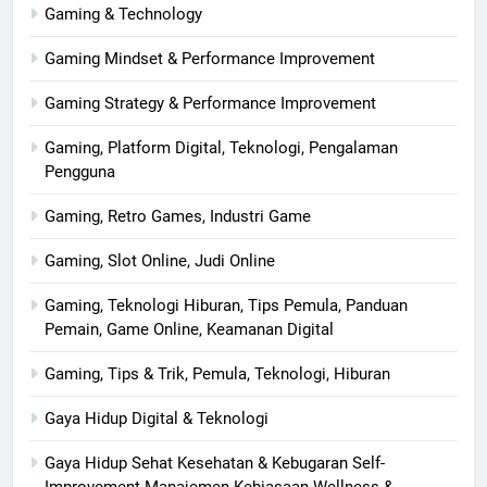
Gaming & Technology
Gaming Mindset & Performance Improvement
Gaming Strategy & Performance Improvement
Gaming, Platform Digital, Teknologi, Pengalaman
Pengguna
Gaming, Retro Games, Industri Game
Gaming, Slot Online, Judi Online
Gaming, Teknologi Hiburan, Tips Pemula, Panduan
Pemain, Game Online, Keamanan Digital
Gaming, Tips & Trik, Pemula, Teknologi, Hiburan
Gaya Hidup Digital & Teknologi
Gaya Hidup Sehat Kesehatan & Kebugaran Self-