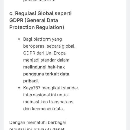
c. Regulasi Global seperti
GDPR (General Data
Protection Regulation)
Bagi platform yang
beroperasi secara global,
GDPR dari Uni Eropa
menjadi standar dalam
melindungi hak-hak
pengguna terkait data
pribadi
.
Kaya787 mengikuti standar
internasional ini untuk
memastikan transparansi
dan keamanan data.
Dengan mematuhi berbagai
regulasi ini, Kaya787
dapat