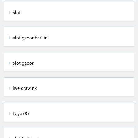
slot
slot gacor hari ini
slot gacor
live draw hk
kaya787