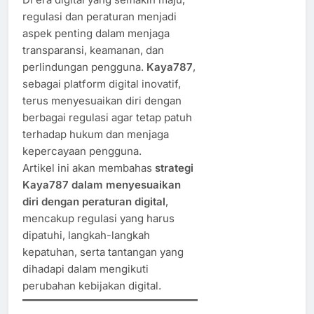
regulasi dan peraturan menjadi
aspek penting dalam menjaga
transparansi, keamanan, dan
perlindungan pengguna.
Kaya787
,
sebagai platform digital inovatif,
terus menyesuaikan diri dengan
berbagai regulasi agar tetap patuh
terhadap hukum dan menjaga
kepercayaan pengguna.
Artikel ini akan membahas
strategi
Kaya787 dalam menyesuaikan
diri dengan peraturan digital
,
mencakup regulasi yang harus
dipatuhi, langkah-langkah
kepatuhan, serta tantangan yang
dihadapi dalam mengikuti
perubahan kebijakan digital.