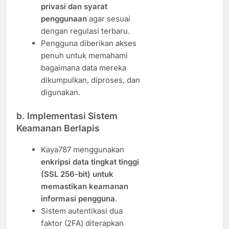
privasi dan syarat
penggunaan
agar sesuai
dengan regulasi terbaru.
Pengguna diberikan akses
penuh untuk memahami
bagaimana data mereka
dikumpulkan, diproses, dan
digunakan.
b. Implementasi Sistem
Keamanan Berlapis
Kaya787 menggunakan
enkripsi data tingkat tinggi
(SSL 256-bit) untuk
memastikan keamanan
informasi pengguna
.
Sistem autentikasi dua
faktor (2FA) diterapkan