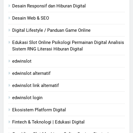
Desain Responsif dan Hiburan Digital
Desain Web & SEO
Digital Lifestyle / Panduan Game Online
Edukasi Slot Online Psikologi Permainan Digital Analisis
Sistem RNG Literasi Hiburan Digital
edwinslot
edwinslot alternatif
edwinslot link alternatif
edwinslot login
Ekosistem Platform Digital
Fintech & Teknologi | Edukasi Digital