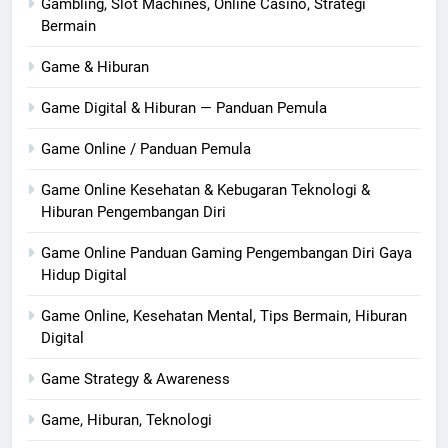
Gambling, Slot Machines, Online Casino, Strategi
Bermain
Game & Hiburan
Game Digital & Hiburan — Panduan Pemula
Game Online / Panduan Pemula
Game Online Kesehatan & Kebugaran Teknologi &
Hiburan Pengembangan Diri
Game Online Panduan Gaming Pengembangan Diri Gaya
Hidup Digital
Game Online, Kesehatan Mental, Tips Bermain, Hiburan
Digital
Game Strategy & Awareness
Game, Hiburan, Teknologi