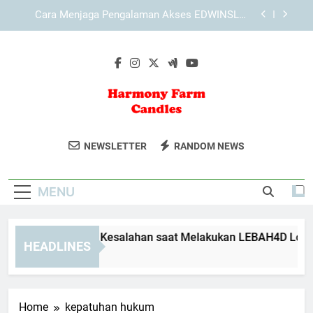
Skip
Cara Menjaga Pengalaman Akses LEBAH4D
to
Tetap Nyaman dan Terarah
content
Cara Menjaga Pengalaman Akses KAYA787 Tetap
Nyaman dan Terarah
Tips Menghindari Kesalahan saat Melakukan
LEBAH4D Login
Cara Menjaga Pengalaman Akses EDWINSLOT
Tetap Nyaman
Harmony Farm
Nikmati Lilin Aromaterapi Alami Dari
Cara Menjaga Pengalaman Akses LEBAH4D
NEWSLETTER
RANDOM NEWS
Tetap Nyaman dan Terarah
Candles
Harmony Farm Candles. Menciptakan
Cara Menjaga Pengalaman Akses KAYA787 Tetap
Suasana Yang Tenang Dan Nyaman Di
Nyaman dan Terarah
MENU
Rumah.
ips Menghindari Kesalahan saat Melakukan LEBAH4D Login
HEADLINES
Weeks Ago
Home
kepatuhan hukum