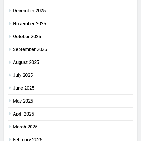
December 2025
November 2025
October 2025
September 2025
August 2025
July 2025
June 2025
May 2025
April 2025
March 2025
February 2025