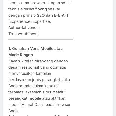
pengaturan browser, hingga solusi
teknis alternatif yang sesuai
dengan prinsip
SEO dan E-E-A-T
(Experience, Expertise,
Authoritativeness,
Trustworthiness).
1. Gunakan Versi Mobile atau
Mode Ringan
Kaya787 telah dirancang dengan
desain responsif
yang otomatis
menyesuaikan tampilan
berdasarkan jenis perangkat. Jika
Anda berada dalam koneksi
terbatas, akseslah situs melalui
perangkat mobile
atau aktifkan
mode “Hemat Data” pada browser
Anda.