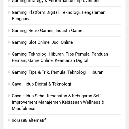
Gaming Strategy & Performance Improvement
Gaming, Platform Digital, Teknologi, Pengalaman
Pengguna
Gaming, Retro Games, Industri Game
Gaming, Slot Online, Judi Online
Gaming, Teknologi Hiburan, Tips Pemula, Panduan
Pemain, Game Online, Keamanan Digital
Gaming, Tips & Trik, Pemula, Teknologi, Hiburan
Gaya Hidup Digital & Teknologi
Gaya Hidup Sehat Kesehatan & Kebugaran Self-
Improvement Manajemen Kebiasaan Wellness &
Mindfulness
horas88 alternatif