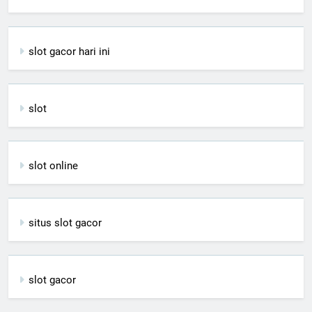
slot gacor hari ini
slot
slot online
situs slot gacor
slot gacor