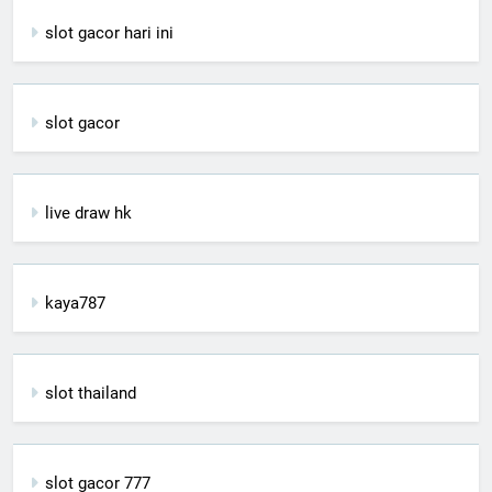
slot gacor hari ini
slot gacor
live draw hk
kaya787
slot thailand
slot gacor 777