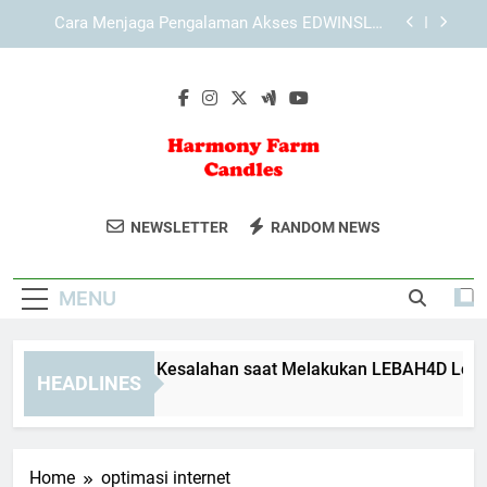
Skip
Cara Menjaga Pengalaman Akses LEBAH4D
to
Tetap Nyaman dan Terarah
content
Cara Menjaga Pengalaman Akses KAYA787 Tetap
Nyaman dan Terarah
Tips Menghindari Kesalahan saat Melakukan
LEBAH4D Login
Cara Menjaga Pengalaman Akses EDWINSLOT
Tetap Nyaman
Harmony Farm
Nikmati Lilin Aromaterapi Alami Dari
Cara Menjaga Pengalaman Akses LEBAH4D
NEWSLETTER
RANDOM NEWS
Tetap Nyaman dan Terarah
Candles
Harmony Farm Candles. Menciptakan
Cara Menjaga Pengalaman Akses KAYA787 Tetap
Suasana Yang Tenang Dan Nyaman Di
Nyaman dan Terarah
MENU
Rumah.
ips Menghindari Kesalahan saat Melakukan LEBAH4D Login
HEADLINES
Weeks Ago
Home
optimasi internet