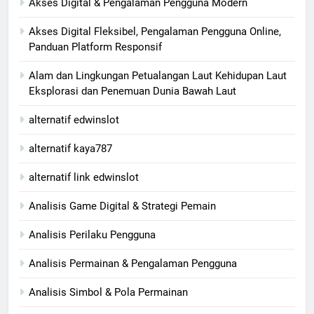
Akses Digital & Pengalaman Pengguna Modern
Akses Digital Fleksibel, Pengalaman Pengguna Online,
Panduan Platform Responsif
Alam dan Lingkungan Petualangan Laut Kehidupan Laut
Eksplorasi dan Penemuan Dunia Bawah Laut
alternatif edwinslot
alternatif kaya787
alternatif link edwinslot
Analisis Game Digital & Strategi Pemain
Analisis Perilaku Pengguna
Analisis Permainan & Pengalaman Pengguna
Analisis Simbol & Pola Permainan