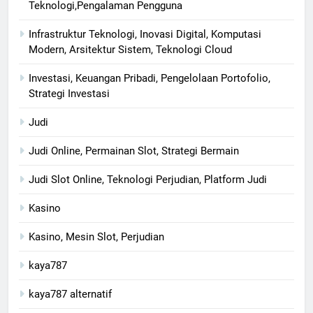
Teknologi,Pengalaman Pengguna
Infrastruktur Teknologi, Inovasi Digital, Komputasi
Modern, Arsitektur Sistem, Teknologi Cloud
Investasi, Keuangan Pribadi, Pengelolaan Portofolio,
Strategi Investasi
Judi
Judi Online, Permainan Slot, Strategi Bermain
Judi Slot Online, Teknologi Perjudian, Platform Judi
Kasino
Kasino, Mesin Slot, Perjudian
kaya787
kaya787 alternatif