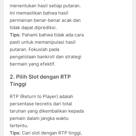
menentukan hasil setiap putaran.
Ini memastikan bahwa hasil
permainan benar-benar acak dan
tidak dapat diprediksi.
Tips:
Pahami bahwa tidak ada cara
pasti untuk memanipulasi hasil
putaran. Fokuslah pada
pengelolaan bankroll dan strategi
bermain yang efektif.
2.
Pilih Slot dengan RTP
Tinggi
RTP (Return to Player) adalah
persentase teoretis dari total
taruhan yang dikembalikan kepada
pemain dalam jangka waktu
tertentu.
Tips:
Cari slot dengan RTP tinggi,