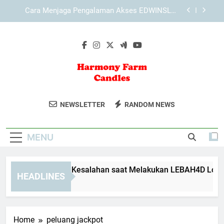
Skip
Cara Menjaga Pengalaman Akses LEBAH4D
to
Tetap Nyaman dan Terarah
content
Cara Menjaga Pengalaman Akses KAYA787 Tetap
Nyaman dan Terarah
Tips Menghindari Kesalahan saat Melakukan
LEBAH4D Login
Cara Menjaga Pengalaman Akses EDWINSLOT
Tetap Nyaman
Harmony Farm
Nikmati Lilin Aromaterapi Alami Dari
Cara Menjaga Pengalaman Akses LEBAH4D
NEWSLETTER
RANDOM NEWS
Tetap Nyaman dan Terarah
Candles
Harmony Farm Candles. Menciptakan
Cara Menjaga Pengalaman Akses KAYA787 Tetap
Suasana Yang Tenang Dan Nyaman Di
Nyaman dan Terarah
MENU
Rumah.
ips Menghindari Kesalahan saat Melakukan LEBAH4D Login
HEADLINES
 Weeks Ago
Home
peluang jackpot