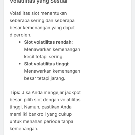
Volatilitas yang Sesuai
Volatilitas slot menentukan
seberapa sering dan seberapa
besar kemenangan yang dapat
diperoleh.
Slot volatilitas rendah:
Menawarkan kemenangan
kecil tetapi sering.
Slot volatilitas tinggi:
Menawarkan kemenangan
besar tetapi jarang.
Tips:
Jika Anda mengejar jackpot
besar, pilih slot dengan volatilitas
tinggi. Namun, pastikan Anda
memiliki bankroll yang cukup
untuk menahan periode tanpa
kemenangan.