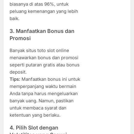
biasanya di atas 96%, untuk
peluang kemenangan yang lebih
baik.
3.
Manfaatkan Bonus dan
Promosi
Banyak situs toto slot online
menawarkan bonus dan promosi
seperti putaran gratis atau bonus
deposit.
Tips:
Manfaatkan bonus ini untuk
memperpanjang waktu bermain
Anda tanpa harus mengeluarkan
banyak uang. Namun, pastikan
untuk membaca syarat dan
ketentuan yang berlaku.
4.
Pilih Slot dengan