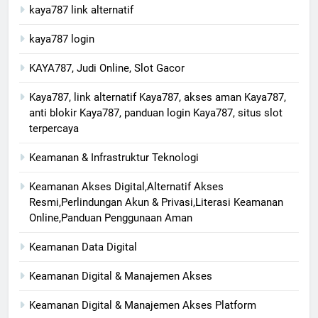
kaya787 link alternatif
kaya787 login
KAYA787, Judi Online, Slot Gacor
Kaya787, link alternatif Kaya787, akses aman Kaya787,
anti blokir Kaya787, panduan login Kaya787, situs slot
terpercaya
Keamanan & Infrastruktur Teknologi
Keamanan Akses Digital,Alternatif Akses
Resmi,Perlindungan Akun & Privasi,Literasi Keamanan
Online,Panduan Penggunaan Aman
Keamanan Data Digital
Keamanan Digital & Manajemen Akses
Keamanan Digital & Manajemen Akses Platform