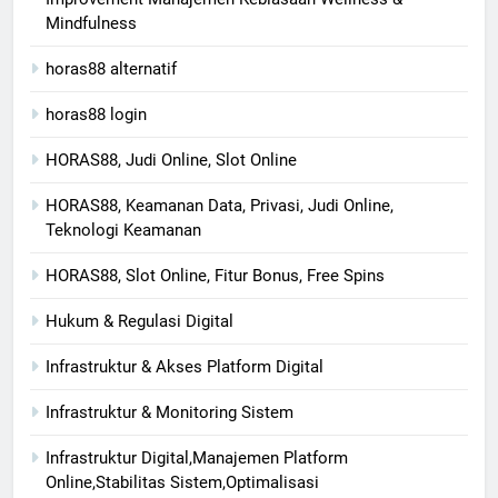
Mindfulness
horas88 alternatif
horas88 login
HORAS88, Judi Online, Slot Online
HORAS88, Keamanan Data, Privasi, Judi Online,
Teknologi Keamanan
HORAS88, Slot Online, Fitur Bonus, Free Spins
Hukum & Regulasi Digital
Infrastruktur & Akses Platform Digital
Infrastruktur & Monitoring Sistem
Infrastruktur Digital,Manajemen Platform
Online,Stabilitas Sistem,Optimalisasi