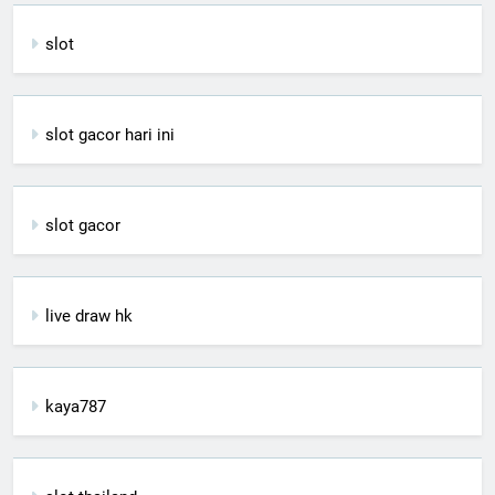
slot
slot gacor hari ini
slot gacor
live draw hk
kaya787