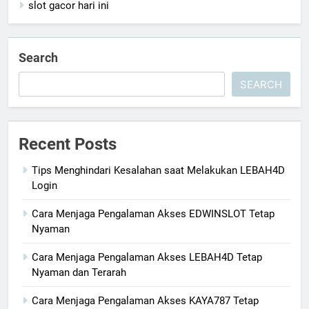
slot gacor hari ini
Search
SEARCH
Recent Posts
Tips Menghindari Kesalahan saat Melakukan LEBAH4D
Login
Cara Menjaga Pengalaman Akses EDWINSLOT Tetap
Nyaman
Cara Menjaga Pengalaman Akses LEBAH4D Tetap
Nyaman dan Terarah
Cara Menjaga Pengalaman Akses KAYA787 Tetap