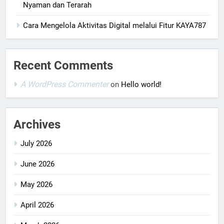
Nyaman dan Terarah
Cara Mengelola Aktivitas Digital melalui Fitur KAYA787
Recent Comments
A WordPress Commenter
on
Hello world!
Archives
July 2026
June 2026
May 2026
April 2026