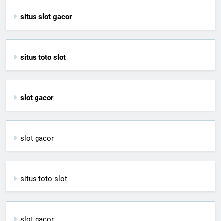
situs slot gacor
situs toto slot
slot gacor
slot gacor
situs toto slot
slot gacor