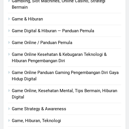
Gambling, Slot Machines, Online Casino, Strategi
Bermain
Game & Hiburan
Game Digital & Hiburan — Panduan Pemula
Game Online / Panduan Pemula
Game Online Kesehatan & Kebugaran Teknologi &
Hiburan Pengembangan Diri
Game Online Panduan Gaming Pengembangan Diri Gaya
Hidup Digital
Game Online, Kesehatan Mental, Tips Bermain, Hiburan
Digital
Game Strategy & Awareness
Game, Hiburan, Teknologi