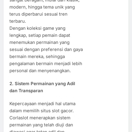
modern, hingga tema unik yang
terus diperbarui sesuai tren
terbaru.
Dengan koleksi game yang
lengkap, setiap pemain dapat
menemukan permainan yang
sesuai dengan preferensi dan gaya
bermain mereka, sehingga
pengalaman bermain menjadi lebih
personal dan menyenangkan.
2. Sistem Permainan yang Adil
dan Transparan
Kepercayaan menjadi hal utama
dalam memilih situs slot gacor.
Corlaslot menerapkan sistem
permainan yang telah diuji dan
diawasi agar tetap adil dan