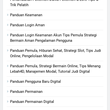
Trik Pelatih
Panduan Keamanan
Panduan Login Aman
Panduan Login Keamanan Akun Tips Pemula Strategi
Bermain Aman Pengalaman Pengguna
Panduan Pemula, Hiburan Sehat, Strategi Slot, Tips Judi
Online, Pengelolaan Modal
Panduan Pemula, Strategi Bermain Online, Tips Menang
Lebah4D, Manajemen Modal, Tutorial Judi Digital
Panduan Pengguna Baru Digital
Panduan Permainan
Panduan Permainan Digital