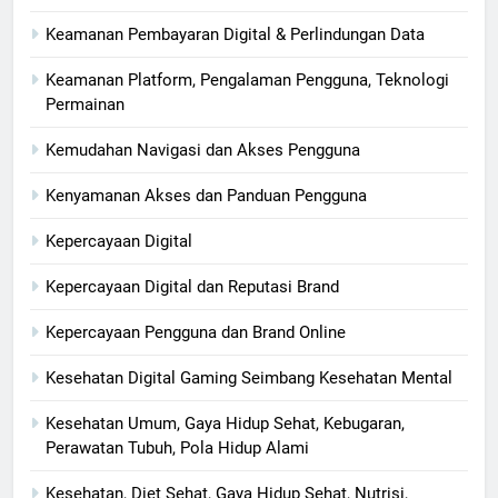
Keamanan Pembayaran Digital & Perlindungan Data
Keamanan Platform, Pengalaman Pengguna, Teknologi
Permainan
Kemudahan Navigasi dan Akses Pengguna
Kenyamanan Akses dan Panduan Pengguna
Kepercayaan Digital
Kepercayaan Digital dan Reputasi Brand
Kepercayaan Pengguna dan Brand Online
Kesehatan Digital Gaming Seimbang Kesehatan Mental
Kesehatan Umum, Gaya Hidup Sehat, Kebugaran,
Perawatan Tubuh, Pola Hidup Alami
Kesehatan, Diet Sehat, Gaya Hidup Sehat, Nutrisi,