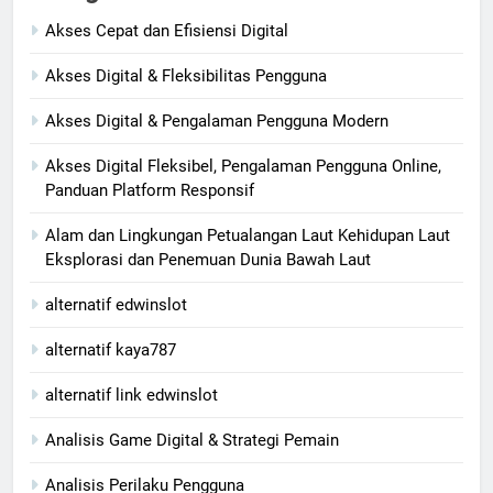
Akses Cepat dan Efisiensi Digital
Akses Digital & Fleksibilitas Pengguna
Akses Digital & Pengalaman Pengguna Modern
Akses Digital Fleksibel, Pengalaman Pengguna Online,
Panduan Platform Responsif
Alam dan Lingkungan Petualangan Laut Kehidupan Laut
Eksplorasi dan Penemuan Dunia Bawah Laut
alternatif edwinslot
alternatif kaya787
alternatif link edwinslot
Analisis Game Digital & Strategi Pemain
Analisis Perilaku Pengguna