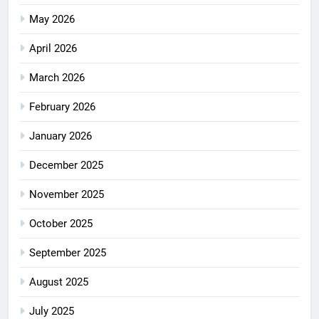
May 2026
April 2026
March 2026
February 2026
January 2026
December 2025
November 2025
October 2025
September 2025
August 2025
July 2025