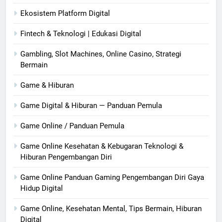
Ekosistem Platform Digital
Fintech & Teknologi | Edukasi Digital
Gambling, Slot Machines, Online Casino, Strategi
Bermain
Game & Hiburan
Game Digital & Hiburan — Panduan Pemula
Game Online / Panduan Pemula
Game Online Kesehatan & Kebugaran Teknologi &
Hiburan Pengembangan Diri
Game Online Panduan Gaming Pengembangan Diri Gaya
Hidup Digital
Game Online, Kesehatan Mental, Tips Bermain, Hiburan
Digital