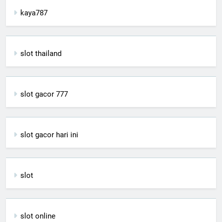
kaya787
slot thailand
slot gacor 777
slot gacor hari ini
slot
slot online