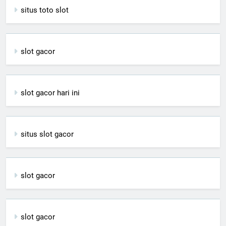
situs toto slot
slot gacor
slot gacor hari ini
situs slot gacor
slot gacor
slot gacor