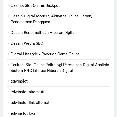
Casino, Slot Online, Jackpot
Desain Digital Modern, Aktivitas Online Harian,
Pengalaman Pengguna
Desain Responsif dan Hiburan Digital
Desain Web & SEO
Digital Lifestyle / Panduan Game Online
Edukasi Slot Online Psikologi Permainan Digital Analisis
Sistem RNG Literasi Hiburan Digital
edwinslot
edwinslot alternatif
edwinslot link alternatif
edwinslot login