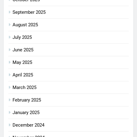
September 2025
August 2025
July 2025
June 2025
May 2025
April 2025
March 2025
February 2025
January 2025
December 2024