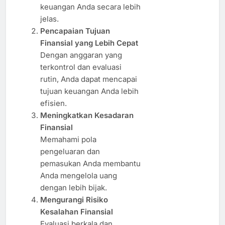
keuangan Anda secara lebih
jelas.
Pencapaian Tujuan
Finansial yang Lebih Cepat
Dengan anggaran yang
terkontrol dan evaluasi
rutin, Anda dapat mencapai
tujuan keuangan Anda lebih
efisien.
Meningkatkan Kesadaran
Finansial
Memahami pola
pengeluaran dan
pemasukan Anda membantu
Anda mengelola uang
dengan lebih bijak.
Mengurangi Risiko
Kesalahan Finansial
Evaluasi berkala dan