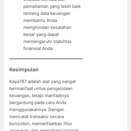
pemahaman yang lebih baik
tentang data keuangan
membantu Anda
menghindari kesalahan
besar yang dapat
memengaruhi stabilitas
finansial Anda.
Kesimpulan
Kaya787 adalah alat yang sangat
bermanfaat untuk pengelolaan
keuangan, tetapi manfaatnya
bergantung pada cara Anda
menggunakannya. Dengan
mencatat transaksi secara
konsisten, memanfaatkan fitur
anggaran, dan memahami laporan