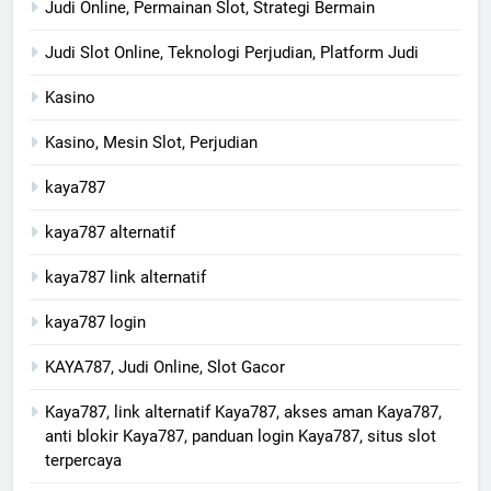
Judi Online, Permainan Slot, Strategi Bermain
Judi Slot Online, Teknologi Perjudian, Platform Judi
Kasino
Kasino, Mesin Slot, Perjudian
kaya787
kaya787 alternatif
kaya787 link alternatif
kaya787 login
KAYA787, Judi Online, Slot Gacor
Kaya787, link alternatif Kaya787, akses aman Kaya787,
anti blokir Kaya787, panduan login Kaya787, situs slot
terpercaya