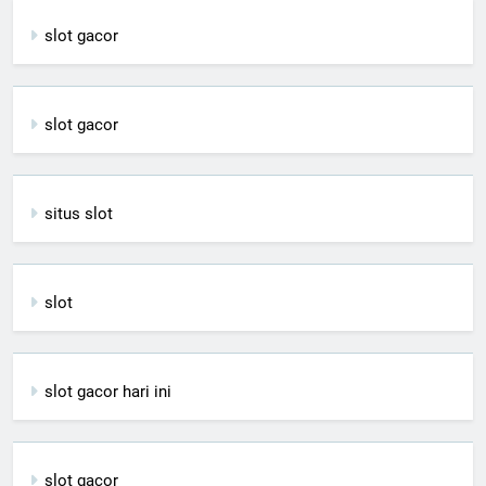
slot gacor
slot gacor
situs slot
slot
slot gacor hari ini
slot gacor