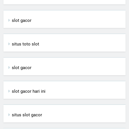
slot gacor
situs toto slot
slot gacor
slot gacor hari ini
situs slot gacor