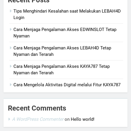
Recent Posts
Tips Menghindari Kesalahan saat Melakukan LEBAH4D
Login
Cara Menjaga Pengalaman Akses EDWINSLOT Tetap
Nyaman
Cara Menjaga Pengalaman Akses LEBAH4D Tetap
Nyaman dan Terarah
Cara Menjaga Pengalaman Akses KAYA787 Tetap
Nyaman dan Terarah
Cara Mengelola Aktivitas Digital melalui Fitur KAYA787
Recent Comments
A WordPress Commenter
on
Hello world!