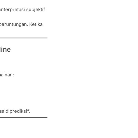
nterpretasi subjektif
eruntungan. Ketika
line
mainan:
a diprediksi”.