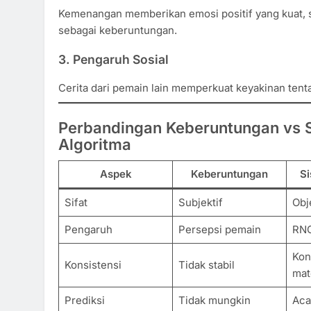
Kemenangan memberikan emosi positif yang kuat, 
sebagai keberuntungan.
3. Pengaruh Sosial
Cerita dari pemain lain memperkuat keyakinan ten
Perbandingan Keberuntungan vs 
Algoritma
Aspek
Keberuntungan
Si
Sifat
Subjektif
Obj
Pengaruh
Persepsi pemain
RN
Kon
Konsistensi
Tidak stabil
mat
Prediksi
Tidak mungkin
Aca