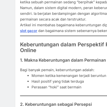
ketika sebuah permainan sedang “berpihak” kepad
Namun, dalam sistem digital modern, peran keberun
sendiri. Ia berjalan berdampingan dengan algoritm
permainan secara acak dan terstruktur.
Artikel ini membahas bagaimana keberuntungan di
slot gacor
dan bagaimana sistem sebenarnya bekerja 
Keberuntungan dalam Perspektif 
Online
1. Makna Keberuntungan dalam Permainan
Bagi banyak pemain, keberuntungan adalah:
Momen ketika kemenangan terjadi beruntun
Hasil positif yang tidak terduga
Perasaan “hoki” saat bermain
2. Keberuntungan sebagai Persepsi