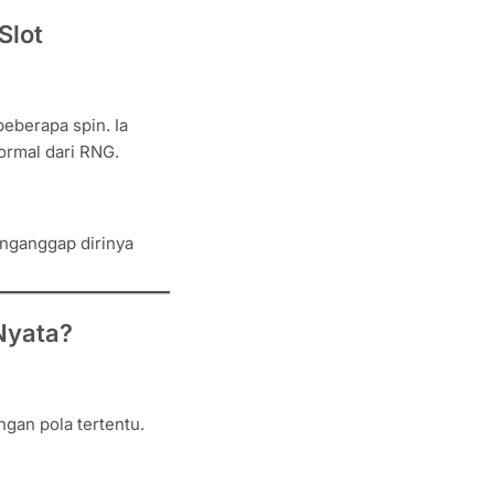
Slot
eberapa spin. Ia
ormal dari RNG.
nganggap dirinya
Nyata?
an pola tertentu.