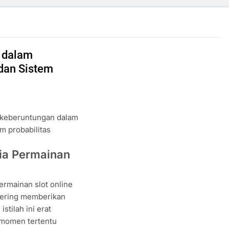
 dalam
dan Sistem
n keberuntungan dalam
m probabilitas
ia Permainan
ermainan slot online
sering memberikan
tilah ini erat
 momen tertentu