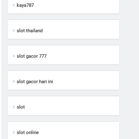
kaya787
slot thailand
slot gacor 777
slot gacor hari ini
slot
slot online