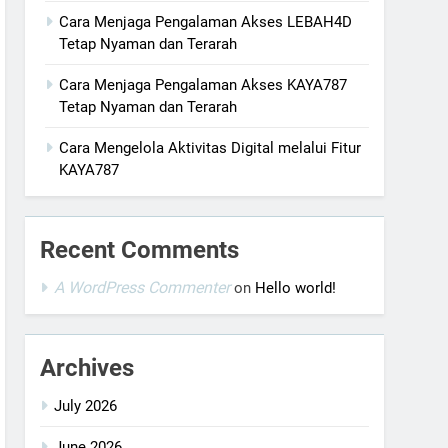
Cara Menjaga Pengalaman Akses LEBAH4D
Tetap Nyaman dan Terarah
Cara Menjaga Pengalaman Akses KAYA787
Tetap Nyaman dan Terarah
Cara Mengelola Aktivitas Digital melalui Fitur
KAYA787
Recent Comments
A WordPress Commenter
on
Hello world!
Archives
July 2026
June 2026