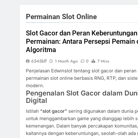
Permainan Slot Online
Slot Gacor dan Peran Keberuntungan
Permainan: Antara Persepsi Pemain 
Algoritma
6545bff
1 Month Ago
0
7 Mins
Penjelasan Edwinslot tentang slot gacor dan pera
permainan slot online berbasis RNG, RTP, dan siste
modern.
Pengenalan Slot Gacor dalam Dun
Digital
Istilah
“slot gacor”
sering digunakan dalam dunia p
untuk menggambarkan game yang dianggap lebih 
kemenangan. Dalam banyak percakapan komunitas, is
kaitannya dengan keberuntungan, seolah-olah ada