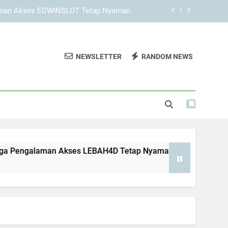
aman Akses EDWINSLOT Tetap Nyaman
s LEBAH4D Tetap Nyaman dan Terarah
s KAYA787 Tetap Nyaman dan Terarah
NEWSLETTER
RANDOM NEWS
alahan saat Melakukan LEBAH4D Login
akan Suasana Yang Tenang Dan Nyaman Di Rumah.
aman Akses EDWINSLOT Tetap Nyaman
s LEBAH4D Tetap Nyaman dan Terarah
s KAYA787 Tetap Nyaman dan Terarah
man Akses LEBAH4D Tetap Nyaman dan Terarah
Cara M
2 Weeks