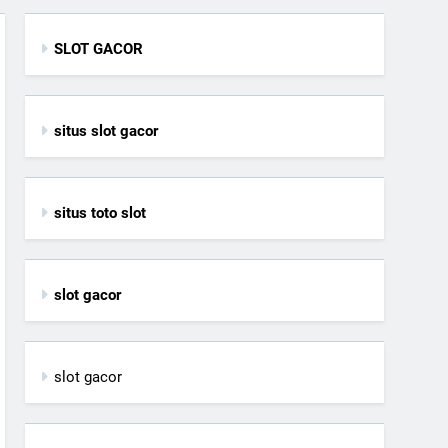
SLOT GACOR
situs slot gacor
situs toto slot
slot gacor
slot gacor