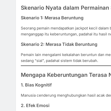
Skenario Nyata dalam Permainan 
Skenario 1: Merasa Beruntung
Seorang pemain mendapatkan jackpot kecil dalam b
menganggap itu keberuntungan, padahal itu hasil n
Skenario 2: Merasa Tidak Beruntung
Pemain lain mengalami kekalahan beruntun dan me
sedang “sial”, padahal sistem tidak berubah.
Mengapa Keberuntungan Terasa 
1. Bias Kognitif
Manusia cenderung menghubungkan hasil acak deng
2. Efek Emosi