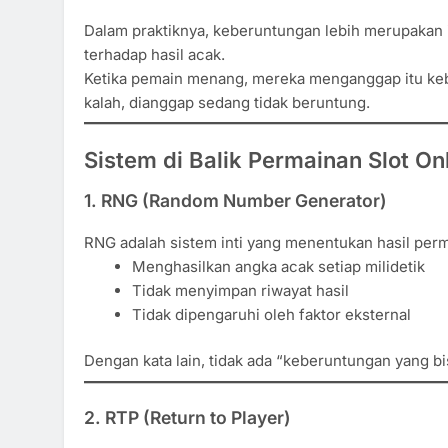
Dalam praktiknya, keberuntungan lebih merupakan i
terhadap hasil acak.
Ketika pemain menang, mereka menganggap itu keb
kalah, dianggap sedang tidak beruntung.
Sistem di Balik Permainan Slot On
1. RNG (Random Number Generator)
RNG adalah sistem inti yang menentukan hasil per
Menghasilkan angka acak setiap milidetik
Tidak menyimpan riwayat hasil
Tidak dipengaruhi oleh faktor eksternal
Dengan kata lain, tidak ada “keberuntungan yang bis
2. RTP (Return to Player)