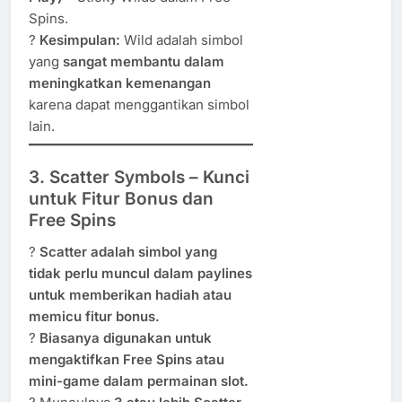
Spins.
?
Kesimpulan:
Wild adalah simbol
yang
sangat membantu dalam
meningkatkan kemenangan
karena dapat menggantikan simbol
lain.
3. Scatter Symbols – Kunci
untuk Fitur Bonus dan
Free Spins
?
Scatter adalah simbol yang
tidak perlu muncul dalam paylines
untuk memberikan hadiah atau
memicu fitur bonus.
?
Biasanya digunakan untuk
mengaktifkan Free Spins atau
mini-game dalam permainan slot.