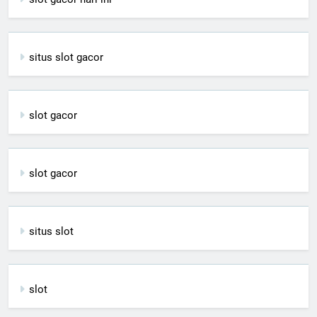
situs slot gacor
slot gacor
slot gacor
situs slot
slot