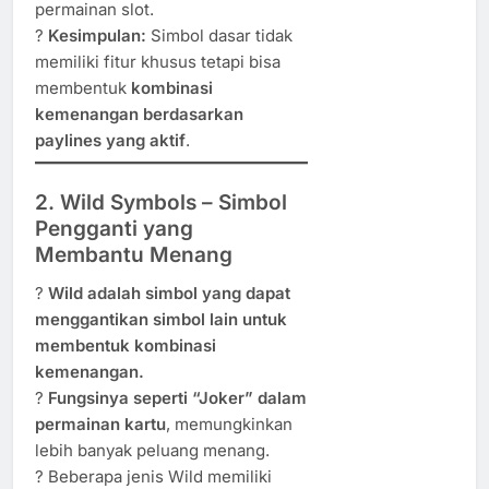
permainan slot.
?
Kesimpulan:
Simbol dasar tidak
memiliki fitur khusus tetapi bisa
membentuk
kombinasi
kemenangan berdasarkan
paylines yang aktif
.
2. Wild Symbols – Simbol
Pengganti yang
Membantu Menang
?
Wild adalah simbol yang dapat
menggantikan simbol lain untuk
membentuk kombinasi
kemenangan.
?
Fungsinya seperti “Joker” dalam
permainan kartu
, memungkinkan
lebih banyak peluang menang.
? Beberapa jenis Wild memiliki