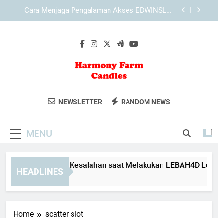
Skip
Cara Menjaga Pengalaman Akses LEBAH4D
to
Tetap Nyaman dan Terarah
content
Cara Menjaga Pengalaman Akses KAYA787 Tetap
Nyaman dan Terarah
Tips Menghindari Kesalahan saat Melakukan
LEBAH4D Login
Cara Menjaga Pengalaman Akses EDWINSLOT
Tetap Nyaman
Harmony Farm
Nikmati Lilin Aromaterapi Alami Dari
Cara Menjaga Pengalaman Akses LEBAH4D
NEWSLETTER
RANDOM NEWS
Tetap Nyaman dan Terarah
Candles
Harmony Farm Candles. Menciptakan
Cara Menjaga Pengalaman Akses KAYA787 Tetap
Suasana Yang Tenang Dan Nyaman Di
Nyaman dan Terarah
MENU
Rumah.
ps Menghindari Kesalahan saat Melakukan LEBAH4D Login
HEADLINES
Weeks Ago
Home
scatter slot