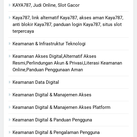
KAYA787, Judi Online, Slot Gacor
Kaya787, link alternatif Kaya787, akses aman Kaya787,
anti blokir Kaya787, panduan login Kaya787, situs slot
terpercaya
Keamanan & Infrastruktur Teknologi
Keamanan Akses Digital,Alternatif Akses
Resmi,Perlindungan Akun & Privasi,Literasi Keamanan
Online,Panduan Penggunaan Aman
Keamanan Data Digital
Keamanan Digital & Manajemen Akses
Keamanan Digital & Manajemen Akses Platform
Keamanan Digital & Panduan Pengguna
Keamanan Digital & Pengalaman Pengguna