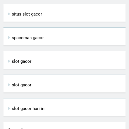
situs slot gacor
spaceman gacor
slot gacor
slot gacor
slot gacor hari ini