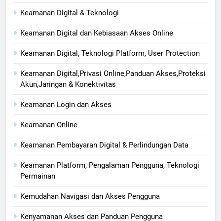
Keamanan Digital & Teknologi
Keamanan Digital dan Kebiasaan Akses Online
Keamanan Digital, Teknologi Platform, User Protection
Keamanan Digital,Privasi Online,Panduan Akses,Proteksi
Akun,Jaringan & Konektivitas
Keamanan Login dan Akses
Keamanan Online
Keamanan Pembayaran Digital & Perlindungan Data
Keamanan Platform, Pengalaman Pengguna, Teknologi
Permainan
Kemudahan Navigasi dan Akses Pengguna
Kenyamanan Akses dan Panduan Pengguna