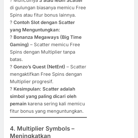
? Munculnya
3 atau lebih Scatter
di gulungan biasanya memicu Free
Spins atau fitur bonus lainnya.
?
Contoh Slot dengan Scatter
yang Menguntungkan:
?
Bonanza Megaways (Big Time
Gaming)
– Scatter memicu Free
Spins dengan Multiplier tanpa
batas.
?
Gonzo’s Quest (NetEnt)
– Scatter
mengaktifkan Free Spins dengan
Multiplier progresif.
?
Kesimpulan:
Scatter adalah
simbol yang paling dicari oleh
pemain
karena sering kali memicu
fitur bonus yang menguntungkan.
4. Multiplier Symbols –
Meningkatkan