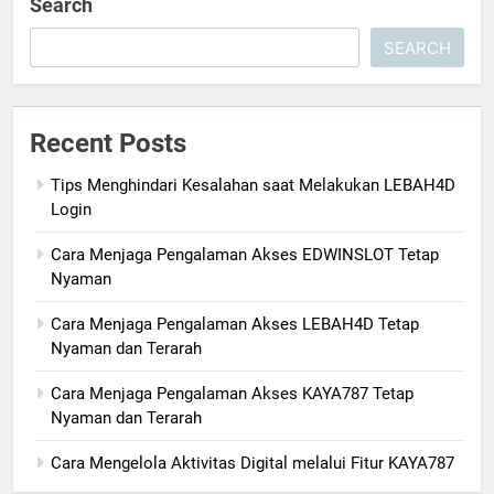
Search
SEARCH
Recent Posts
Tips Menghindari Kesalahan saat Melakukan LEBAH4D
Login
Cara Menjaga Pengalaman Akses EDWINSLOT Tetap
Nyaman
Cara Menjaga Pengalaman Akses LEBAH4D Tetap
Nyaman dan Terarah
Cara Menjaga Pengalaman Akses KAYA787 Tetap
Nyaman dan Terarah
Cara Mengelola Aktivitas Digital melalui Fitur KAYA787