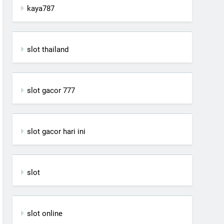
kaya787
slot thailand
slot gacor 777
slot gacor hari ini
slot
slot online