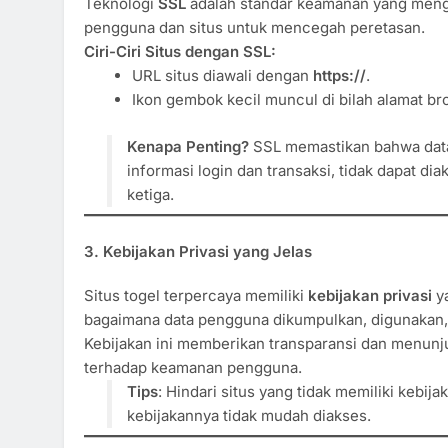
Teknologi
SSL
adalah standar keamanan yang menge
pengguna dan situs untuk mencegah peretasan.
Ciri-Ciri Situs dengan SSL:
URL situs diawali dengan
https://
.
Ikon gembok kecil muncul di bilah alamat br
Kenapa Penting?
SSL memastikan bahwa data 
informasi login dan transaksi, tidak dapat dia
ketiga.
3. Kebijakan Privasi yang Jelas
Situs togel terpercaya memiliki
kebijakan privasi
y
bagaimana data pengguna dikumpulkan, digunakan, 
Kebijakan ini memberikan transparansi dan menunj
terhadap keamanan pengguna.
Tips
: Hindari situs yang tidak memiliki kebija
kebijakannya tidak mudah diakses.