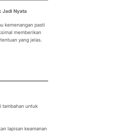
k Jadi Nyata
tau kemenangan pasti
ksimal memberikan
tentuan yang jelas.
gi tambahan untuk
kan lapisan keamanan