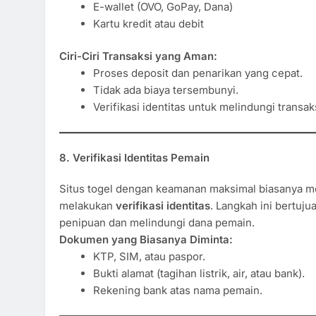
E-wallet (OVO, GoPay, Dana)
Kartu kredit atau debit
Ciri-Ciri Transaksi yang Aman:
Proses deposit dan penarikan yang cepat.
Tidak ada biaya tersembunyi.
Verifikasi identitas untuk melindungi transak
8. Verifikasi Identitas Pemain
Situs togel dengan keamanan maksimal biasanya m
melakukan
verifikasi identitas
. Langkah ini bertuj
penipuan dan melindungi dana pemain.
Dokumen yang Biasanya Diminta:
KTP, SIM, atau paspor.
Bukti alamat (tagihan listrik, air, atau bank).
Rekening bank atas nama pemain.