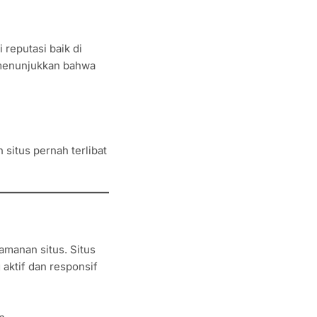
reputasi baik di
n menunjukkan bahwa
situs pernah terlibat
amanan situs. Situs
aktif dan responsif