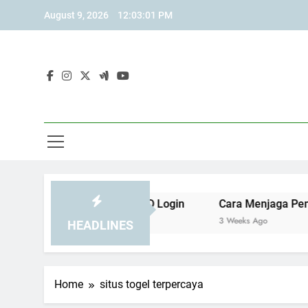
Skip
August 9, 2026
12:03:02 PM
to
content
Har
Nikmati L
Melakukan LEBAH4D Login
Cara Menjaga Pengalaman A
3 Weeks Ago
HEADLINES
Home
situs togel terpercaya