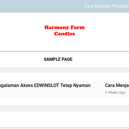
Cara Menjaga Pengal
Cara Menjaga Pengalaman Akse
Cara Menjaga Pengalaman Akse
mony Farm Candles
Tips Menghindari Kes
ilin Aromaterapi Alami Dari Harmony Farm Candles. Mencipt
Cara Menjaga Pengal
SAMPLE PAGE
Cara Menjaga Pengalaman Akse
Cara Menjaga Pengalaman Akse
kses EDWINSLOT Tetap Nyaman
Cara Menjaga Pengala
3 Weeks Ago