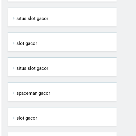
situs slot gacor
slot gacor
situs slot gacor
spaceman gacor
slot gacor