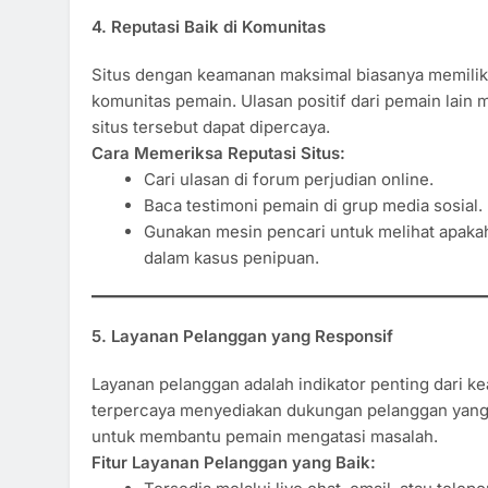
4. Reputasi Baik di Komunitas
Situs dengan keamanan maksimal biasanya memiliki 
komunitas pemain. Ulasan positif dari pemain lai
situs tersebut dapat dipercaya.
Cara Memeriksa Reputasi Situs:
Cari ulasan di forum perjudian online.
Baca testimoni pemain di grup media sosial.
Gunakan mesin pencari untuk melihat apakah 
dalam kasus penipuan.
5. Layanan Pelanggan yang Responsif
Layanan pelanggan adalah indikator penting dari ke
terpercaya menyediakan dukungan pelanggan yang 
untuk membantu pemain mengatasi masalah.
Fitur Layanan Pelanggan yang Baik: