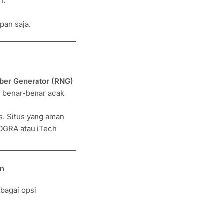
n.
an saja.
er Generator (RNG)
n benar-benar acak
us. Situs yang aman
COGRA atau iTech
an
bagai opsi