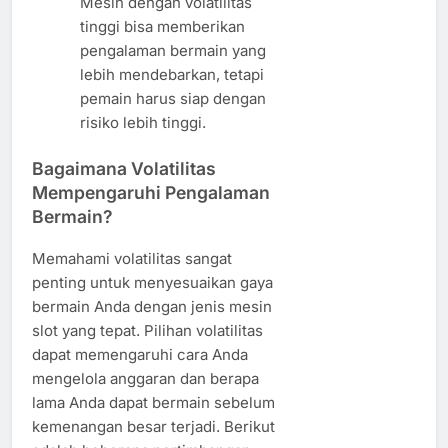
Mesin dengan volatilitas
tinggi bisa memberikan
pengalaman bermain yang
lebih mendebarkan, tetapi
pemain harus siap dengan
risiko lebih tinggi.
Bagaimana Volatilitas
Mempengaruhi Pengalaman
Bermain?
Memahami volatilitas sangat
penting untuk menyesuaikan gaya
bermain Anda dengan jenis mesin
slot yang tepat. Pilihan volatilitas
dapat memengaruhi cara Anda
mengelola anggaran dan berapa
lama Anda dapat bermain sebelum
kemenangan besar terjadi. Berikut