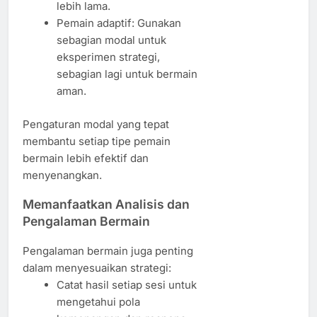
lebih lama.
Pemain adaptif: Gunakan
sebagian modal untuk
eksperimen strategi,
sebagian lagi untuk bermain
aman.
Pengaturan modal yang tepat
membantu setiap tipe pemain
bermain lebih efektif dan
menyenangkan.
Memanfaatkan Analisis dan
Pengalaman Bermain
Pengalaman bermain juga penting
dalam menyesuaikan strategi:
Catat hasil setiap sesi untuk
mengetahui pola