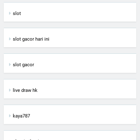
slot
slot gacor hari ini
slot gacor
live draw hk
kaya787