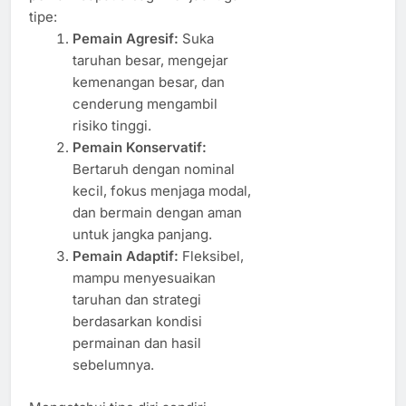
tipe:
Pemain Agresif:
Suka
taruhan besar, mengejar
kemenangan besar, dan
cenderung mengambil
risiko tinggi.
Pemain Konservatif:
Bertaruh dengan nominal
kecil, fokus menjaga modal,
dan bermain dengan aman
untuk jangka panjang.
Pemain Adaptif:
Fleksibel,
mampu menyesuaikan
taruhan dan strategi
berdasarkan kondisi
permainan dan hasil
sebelumnya.