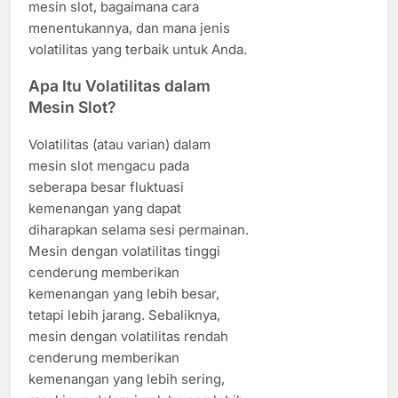
mesin slot, bagaimana cara
menentukannya, dan mana jenis
volatilitas yang terbaik untuk Anda.
Apa Itu Volatilitas dalam
Mesin Slot?
Volatilitas (atau varian) dalam
mesin slot mengacu pada
seberapa besar fluktuasi
kemenangan yang dapat
diharapkan selama sesi permainan.
Mesin dengan volatilitas tinggi
cenderung memberikan
kemenangan yang lebih besar,
tetapi lebih jarang. Sebaliknya,
mesin dengan volatilitas rendah
cenderung memberikan
kemenangan yang lebih sering,