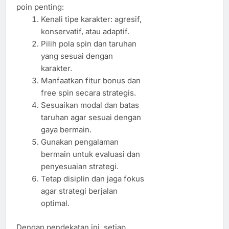
poin penting:
Kenali tipe karakter: agresif,
konservatif, atau adaptif.
Pilih pola spin dan taruhan
yang sesuai dengan
karakter.
Manfaatkan fitur bonus dan
free spin secara strategis.
Sesuaikan modal dan batas
taruhan agar sesuai dengan
gaya bermain.
Gunakan pengalaman
bermain untuk evaluasi dan
penyesuaian strategi.
Tetap disiplin dan jaga fokus
agar strategi berjalan
optimal.
Dengan pendekatan ini, setiap