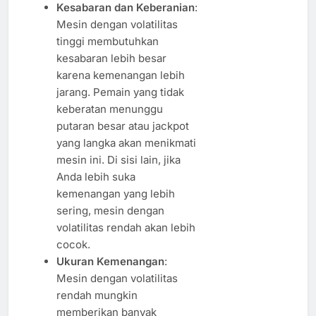
Kesabaran dan Keberanian
:
Mesin dengan volatilitas
tinggi membutuhkan
kesabaran lebih besar
karena kemenangan lebih
jarang. Pemain yang tidak
keberatan menunggu
putaran besar atau jackpot
yang langka akan menikmati
mesin ini. Di sisi lain, jika
Anda lebih suka
kemenangan yang lebih
sering, mesin dengan
volatilitas rendah akan lebih
cocok.
Ukuran Kemenangan
:
Mesin dengan volatilitas
rendah mungkin
memberikan banyak