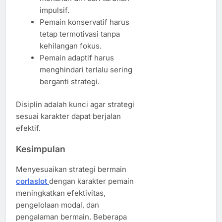
impulsif.
Pemain konservatif harus
tetap termotivasi tanpa
kehilangan fokus.
Pemain adaptif harus
menghindari terlalu sering
berganti strategi.
Disiplin adalah kunci agar strategi
sesuai karakter dapat berjalan
efektif.
Kesimpulan
Menyesuaikan strategi bermain
corlaslot
dengan karakter pemain
meningkatkan efektivitas,
pengelolaan modal, dan
pengalaman bermain. Beberapa