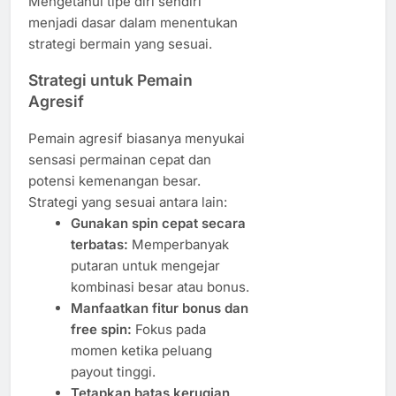
Mengetahui tipe diri sendiri
menjadi dasar dalam menentukan
strategi bermain yang sesuai.
Strategi untuk Pemain
Agresif
Pemain agresif biasanya menyukai
sensasi permainan cepat dan
potensi kemenangan besar.
Strategi yang sesuai antara lain:
Gunakan spin cepat secara
terbatas:
Memperbanyak
putaran untuk mengejar
kombinasi besar atau bonus.
Manfaatkan fitur bonus dan
free spin:
Fokus pada
momen ketika peluang
payout tinggi.
Tetapkan batas kerugian