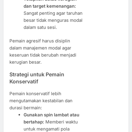
dan target kemenangan:
Sangat penting agar taruhan
besar tidak menguras modal
dalam satu sesi.
Pemain agresif harus disiplin
dalam manajemen modal agar
keseruan tidak berubah menjadi
kerugian besar.
Strategi untuk Pemain
Konservatif
Pemain konservatif lebih
mengutamakan kestabilan dan
durasi bermain:
Gunakan spin lambat atau
bertahap:
Memberi waktu
untuk mengamati pola