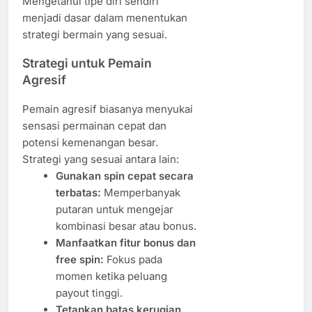
Mengetahui tipe diri sendiri
menjadi dasar dalam menentukan
strategi bermain yang sesuai.
Strategi untuk Pemain
Agresif
Pemain agresif biasanya menyukai
sensasi permainan cepat dan
potensi kemenangan besar.
Strategi yang sesuai antara lain:
Gunakan spin cepat secara
terbatas:
Memperbanyak
putaran untuk mengejar
kombinasi besar atau bonus.
Manfaatkan fitur bonus dan
free spin:
Fokus pada
momen ketika peluang
payout tinggi.
Tetapkan batas kerugian