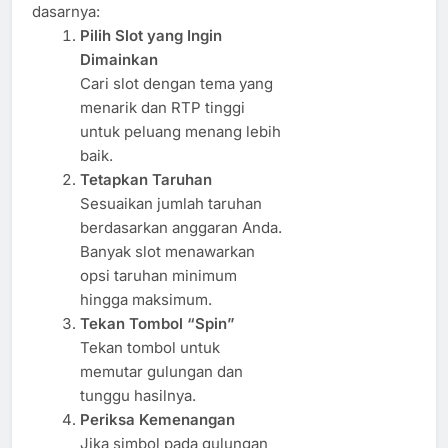
dasarnya:
Pilih Slot yang Ingin
Dimainkan
Cari slot dengan tema yang
menarik dan RTP tinggi
untuk peluang menang lebih
baik.
Tetapkan Taruhan
Sesuaikan jumlah taruhan
berdasarkan anggaran Anda.
Banyak slot menawarkan
opsi taruhan minimum
hingga maksimum.
Tekan Tombol “Spin”
Tekan tombol untuk
memutar gulungan dan
tunggu hasilnya.
Periksa Kemenangan
Jika simbol pada gulungan