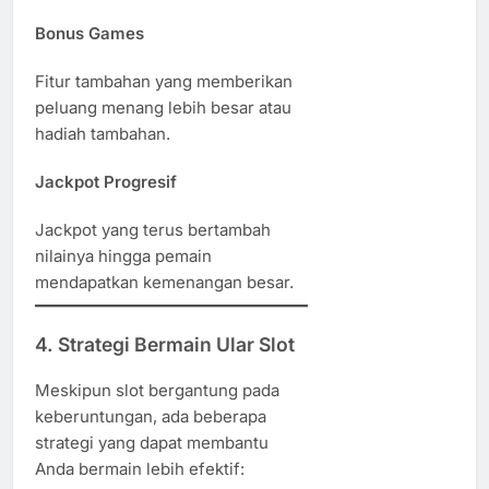
Bonus Games
Fitur tambahan yang memberikan
peluang menang lebih besar atau
hadiah tambahan.
Jackpot Progresif
Jackpot yang terus bertambah
nilainya hingga pemain
mendapatkan kemenangan besar.
4. Strategi Bermain Ular Slot
Meskipun slot bergantung pada
keberuntungan, ada beberapa
strategi yang dapat membantu
Anda bermain lebih efektif: