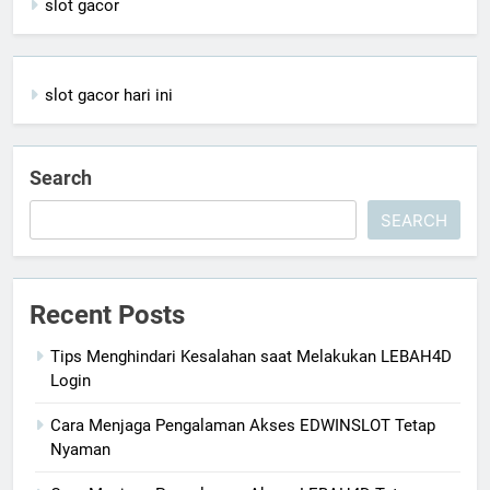
slot gacor
slot gacor hari ini
Search
SEARCH
Recent Posts
Tips Menghindari Kesalahan saat Melakukan LEBAH4D
Login
Cara Menjaga Pengalaman Akses EDWINSLOT Tetap
Nyaman