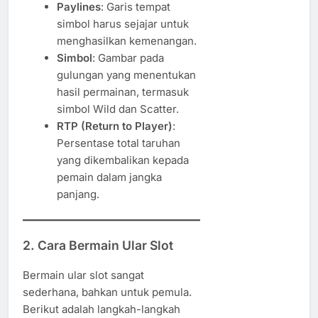
Paylines
: Garis tempat
simbol harus sejajar untuk
menghasilkan kemenangan.
Simbol
: Gambar pada
gulungan yang menentukan
hasil permainan, termasuk
simbol Wild dan Scatter.
RTP (Return to Player)
:
Persentase total taruhan
yang dikembalikan kepada
pemain dalam jangka
panjang.
2. Cara Bermain Ular Slot
Bermain ular slot sangat
sederhana, bahkan untuk pemula.
Berikut adalah langkah-langkah