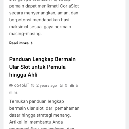
pemain dapat menikmati CorlaSlot
secara menyenangkan, aman, dan
berpotensi mendapatkan hasil
maksimal sesuai gaya bermain
masing-masing.
Read More
Panduan Lengkap Bermain
Ular Slot untuk Pemula
hingga Ahli
6545bff
2 years ago
0
6
mins
Temukan panduan lengkap
bermain ular slot, dari pemahaman
dasar hingga strategi menang.
Artikel ini membantu Anda
mengenal fitur, mekanisme, dan