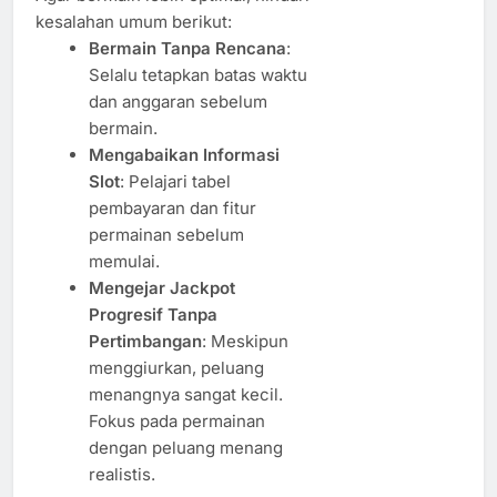
kesalahan umum berikut:
Bermain Tanpa Rencana
:
Selalu tetapkan batas waktu
dan anggaran sebelum
bermain.
Mengabaikan Informasi
Slot
: Pelajari tabel
pembayaran dan fitur
permainan sebelum
memulai.
Mengejar Jackpot
Progresif Tanpa
Pertimbangan
: Meskipun
menggiurkan, peluang
menangnya sangat kecil.
Fokus pada permainan
dengan peluang menang
realistis.