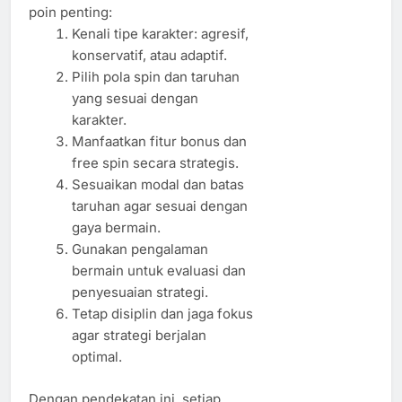
poin penting:
Kenali tipe karakter: agresif,
konservatif, atau adaptif.
Pilih pola spin dan taruhan
yang sesuai dengan
karakter.
Manfaatkan fitur bonus dan
free spin secara strategis.
Sesuaikan modal dan batas
taruhan agar sesuai dengan
gaya bermain.
Gunakan pengalaman
bermain untuk evaluasi dan
penyesuaian strategi.
Tetap disiplin dan jaga fokus
agar strategi berjalan
optimal.
Dengan pendekatan ini, setiap