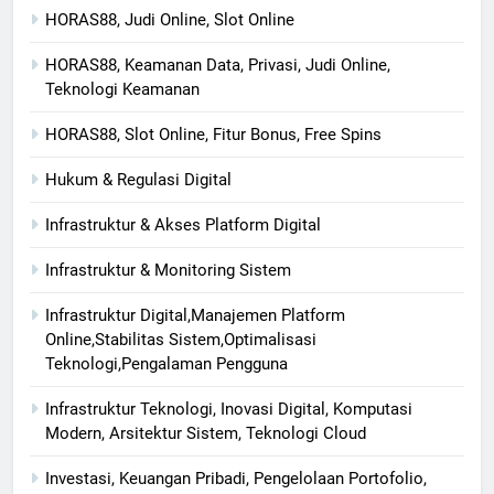
HORAS88, Judi Online, Slot Online
HORAS88, Keamanan Data, Privasi, Judi Online,
Teknologi Keamanan
HORAS88, Slot Online, Fitur Bonus, Free Spins
Hukum & Regulasi Digital
Infrastruktur & Akses Platform Digital
Infrastruktur & Monitoring Sistem
Infrastruktur Digital,Manajemen Platform
Online,Stabilitas Sistem,Optimalisasi
Teknologi,Pengalaman Pengguna
Infrastruktur Teknologi, Inovasi Digital, Komputasi
Modern, Arsitektur Sistem, Teknologi Cloud
Investasi, Keuangan Pribadi, Pengelolaan Portofolio,