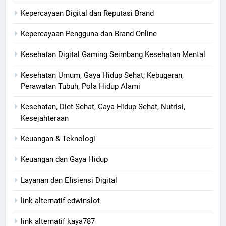
Kepercayaan Digital dan Reputasi Brand
Kepercayaan Pengguna dan Brand Online
Kesehatan Digital Gaming Seimbang Kesehatan Mental
Kesehatan Umum, Gaya Hidup Sehat, Kebugaran,
Perawatan Tubuh, Pola Hidup Alami
Kesehatan, Diet Sehat, Gaya Hidup Sehat, Nutrisi,
Kesejahteraan
Keuangan & Teknologi
Keuangan dan Gaya Hidup
Layanan dan Efisiensi Digital
link alternatif edwinslot
link alternatif kaya787