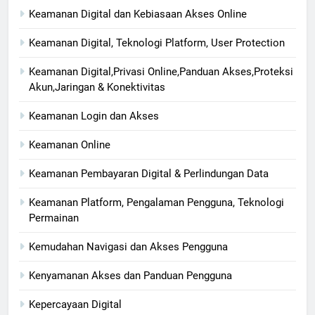
Keamanan Digital dan Kebiasaan Akses Online
Keamanan Digital, Teknologi Platform, User Protection
Keamanan Digital,Privasi Online,Panduan Akses,Proteksi
Akun,Jaringan & Konektivitas
Keamanan Login dan Akses
Keamanan Online
Keamanan Pembayaran Digital & Perlindungan Data
Keamanan Platform, Pengalaman Pengguna, Teknologi
Permainan
Kemudahan Navigasi dan Akses Pengguna
Kenyamanan Akses dan Panduan Pengguna
Kepercayaan Digital