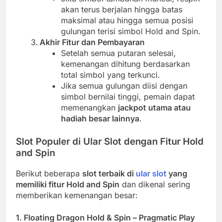
akan terus berjalan hingga batas
maksimal atau hingga semua posisi
gulungan terisi simbol Hold and Spin.
Akhir Fitur dan Pembayaran
Setelah semua putaran selesai,
kemenangan dihitung berdasarkan
total simbol yang terkunci.
Jika semua gulungan diisi dengan
simbol bernilai tinggi, pemain dapat
memenangkan
jackpot utama atau
hadiah besar lainnya
.
Slot Populer di Ular Slot dengan Fitur Hold
and Spin
Berikut beberapa
slot terbaik di
ular slot
yang
memiliki fitur Hold and Spin
dan dikenal sering
memberikan kemenangan besar:
1. Floating Dragon Hold & Spin – Pragmatic Play