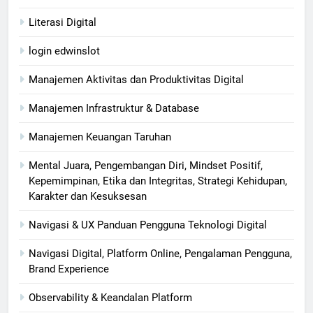
Literasi Digital
login edwinslot
Manajemen Aktivitas dan Produktivitas Digital
Manajemen Infrastruktur & Database
Manajemen Keuangan Taruhan
Mental Juara, Pengembangan Diri, Mindset Positif,
Kepemimpinan, Etika dan Integritas, Strategi Kehidupan,
Karakter dan Kesuksesan
Navigasi & UX Panduan Pengguna Teknologi Digital
Navigasi Digital, Platform Online, Pengalaman Pengguna,
Brand Experience
Observability & Keandalan Platform