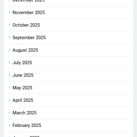
November 2025
October 2025
September 2025
August 2025
July 2025
June 2025
May 2025
April 2025
March 2025
February 2025