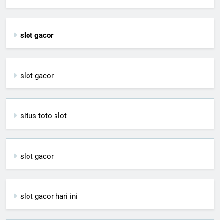
slot gacor
slot gacor
situs toto slot
slot gacor
slot gacor hari ini