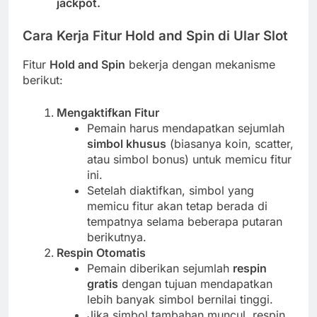
jackpot.
Cara Kerja Fitur Hold and Spin di Ular Slot
Fitur
Hold and Spin
bekerja dengan mekanisme
berikut:
Mengaktifkan Fitur
Pemain harus mendapatkan sejumlah
simbol khusus
(biasanya koin, scatter,
atau simbol bonus) untuk memicu fitur
ini.
Setelah diaktifkan, simbol yang
memicu fitur akan tetap berada di
tempatnya selama beberapa putaran
berikutnya.
Respin Otomatis
Pemain diberikan sejumlah
respin
gratis
dengan tujuan mendapatkan
lebih banyak simbol bernilai tinggi.
Jika simbol tambahan muncul, respin