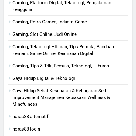
Gaming, Platform Digital, Teknologi, Pengalaman
Pengguna
Gaming, Retro Games, Industri Game
Gaming, Slot Online, Judi Online
Gaming, Teknologi Hiburan, Tips Pemula, Panduan
Pemain, Game Online, Keamanan Digital
Gaming, Tips & Trik, Pemula, Teknologi, Hiburan
Gaya Hidup Digital & Teknologi
Gaya Hidup Sehat Kesehatan & Kebugaran Self-
Improvement Manajemen Kebiasaan Wellness &
Mindfulness
horas88 alternatif
horas88 login