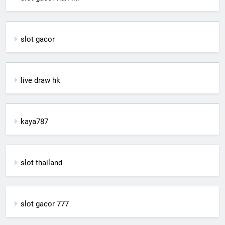
slot gacor
live draw hk
kaya787
slot thailand
slot gacor 777