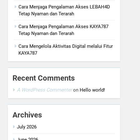
Cara Menjaga Pengalaman Akses LEBAH4D
Tetap Nyaman dan Terarah
Cara Menjaga Pengalaman Akses KAYA787
Tetap Nyaman dan Terarah
Cara Mengelola Aktivitas Digital melalui Fitur
KAYA787
Recent Comments
A WordPress Commenter
on
Hello world!
Archives
July 2026
June 2026