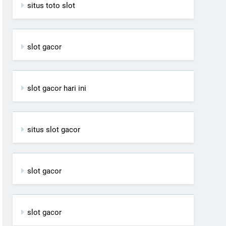
situs toto slot
slot gacor
slot gacor hari ini
situs slot gacor
slot gacor
slot gacor