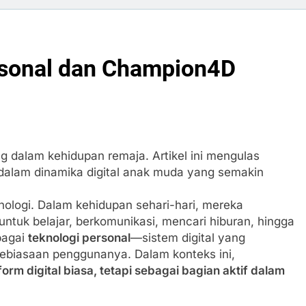
rsonal dan Champion4D
ng dalam kehidupan remaja. Artikel ini mengulas
alam dinamika digital anak muda yang semakin
eknologi. Dalam kehidupan sehari-hari, mereka
untuk belajar, berkomunikasi, mencari hiburan, hingga
bagai
teknologi personal
—sistem digital yang
ebiasaan penggunanya. Dalam konteks ini,
rm digital biasa, tetapi sebagai bagian aktif dalam