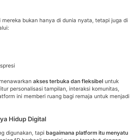
 mereka bukan hanya di dunia nyata, tetapi juga di
lui:
spresi
g menawarkan
akses terbuka dan fleksibel
untuk
itur personalisasi tampilan, interaksi komunitas,
platform ini memberi ruang bagi remaja untuk menjadi
a Hidup Digital
ng digunakan, tapi
bagaimana platform itu menyatu