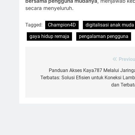
bersama pengguna mudanya
, menjawab keb
secara menyeluruh.
Tagged:
Champion4D
digitalisasi anak muda
gaya hidup remaja
pengalaman pengguna
Previou
Post
navigation
Panduan Akses Kaya787 Melalui Jaring
Terbatas: Solusi Efisien untuk Koneksi Lamb
dan Terbat