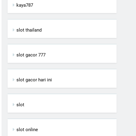
kaya787
slot thailand
slot gacor 777
slot gacor hari ini
slot
slot online