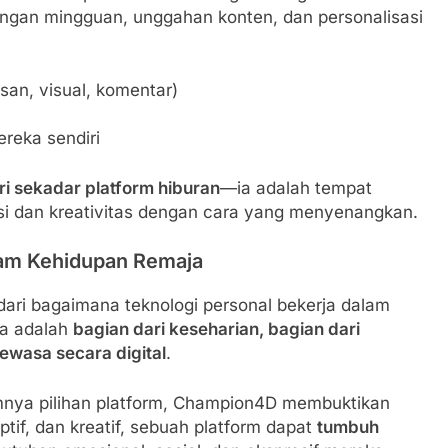
antangan mingguan, unggahan konten, dan personalisasi
san, visual, komentar)
reka sendiri
ari sekadar platform hiburan
—ia adalah tempat
si dan kreativitas dengan cara yang menyenangkan.
lam Kehidupan Remaja
ri bagaimana teknologi personal bekerja dalam
ia adalah
bagian dari keseharian, bagian dari
ewasa secara digital
.
gamnya pilihan platform, Champion4D membuktikan
tif, dan kreatif, sebuah platform dapat
tumbuh