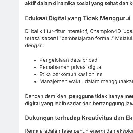
aktif dalam dinamika sosial yang sehat dan k
Edukasi Digital yang Tidak Menggurui
Di balik fitur-fitur interaktif, Champion4D ju
terasa seperti “pembelajaran formal.” Melalui
dengan:
Pengelolaan data pribadi
Pemahaman privasi digital
Etika berkomunikasi online
Manajemen waktu dalam menggunakan
Dengan demikian,
pengguna tidak hanya mera
digital yang lebih sadar dan bertanggung ja
Dukungan terhadap Kreativitas dan Ek
Remaja adalah fase penuh energi dan eksp