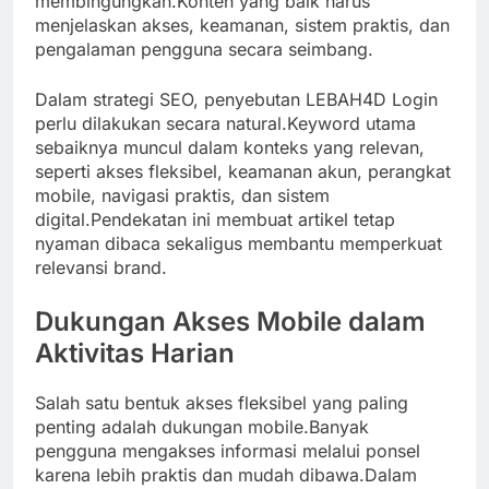
membingungkan.Konten yang baik harus
menjelaskan akses, keamanan, sistem praktis, dan
pengalaman pengguna secara seimbang.
Dalam strategi SEO, penyebutan LEBAH4D Login
perlu dilakukan secara natural.Keyword utama
sebaiknya muncul dalam konteks yang relevan,
seperti akses fleksibel, keamanan akun, perangkat
mobile, navigasi praktis, dan sistem
digital.Pendekatan ini membuat artikel tetap
nyaman dibaca sekaligus membantu memperkuat
relevansi brand.
Dukungan Akses Mobile dalam
Aktivitas Harian
Salah satu bentuk akses fleksibel yang paling
penting adalah dukungan mobile.Banyak
pengguna mengakses informasi melalui ponsel
karena lebih praktis dan mudah dibawa.Dalam