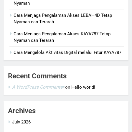
Nyaman
Cara Menjaga Pengalaman Akses LEBAH4D Tetap
Nyaman dan Terarah
Cara Menjaga Pengalaman Akses KAYA787 Tetap
Nyaman dan Terarah
Cara Mengelola Aktivitas Digital melalui Fitur KAYA787
Recent Comments
A WordPress Commenter
on
Hello world!
Archives
July 2026