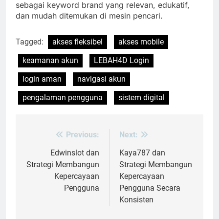
sebagai keyword brand yang relevan, edukatif,
dan mudah ditemukan di mesin pencari.
Tagged:
akses fleksibel
akses mobile
keamanan akun
LEBAH4D Login
login aman
navigasi akun
pengalaman pengguna
sistem digital
Previous:
Next:
Post
navigation
Edwinslot dan
Kaya787 dan
Strategi Membangun
Strategi Membangun
Kepercayaan
Kepercayaan
Pengguna
Pengguna Secara
Konsisten