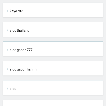
kaya787
slot thailand
slot gacor 777
slot gacor hari ini
slot