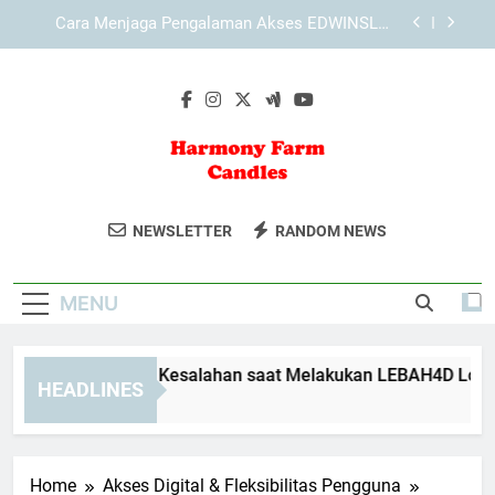
Skip
Cara Menjaga Pengalaman Akses LEBAH4D
to
Tetap Nyaman dan Terarah
content
Cara Menjaga Pengalaman Akses KAYA787 Tetap
Nyaman dan Terarah
Tips Menghindari Kesalahan saat Melakukan
LEBAH4D Login
Cara Menjaga Pengalaman Akses EDWINSLOT
Tetap Nyaman
Harmony Farm
Nikmati Lilin Aromaterapi Alami Dari
Cara Menjaga Pengalaman Akses LEBAH4D
NEWSLETTER
RANDOM NEWS
Tetap Nyaman dan Terarah
Candles
Harmony Farm Candles. Menciptakan
Cara Menjaga Pengalaman Akses KAYA787 Tetap
Suasana Yang Tenang Dan Nyaman Di
Nyaman dan Terarah
MENU
Rumah.
ps Menghindari Kesalahan saat Melakukan LEBAH4D Login
HEADLINES
Weeks Ago
Home
Akses Digital & Fleksibilitas Pengguna