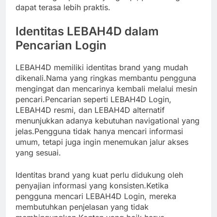
dapat terasa lebih praktis.
Identitas LEBAH4D dalam
Pencarian Login
LEBAH4D memiliki identitas brand yang mudah
dikenali.Nama yang ringkas membantu pengguna
mengingat dan mencarinya kembali melalui mesin
pencari.Pencarian seperti LEBAH4D Login,
LEBAH4D resmi, dan LEBAH4D alternatif
menunjukkan adanya kebutuhan navigational yang
jelas.Pengguna tidak hanya mencari informasi
umum, tetapi juga ingin menemukan jalur akses
yang sesuai.
Identitas brand yang kuat perlu didukung oleh
penyajian informasi yang konsisten.Ketika
pengguna mencari LEBAH4D Login, mereka
membutuhkan penjelasan yang tidak