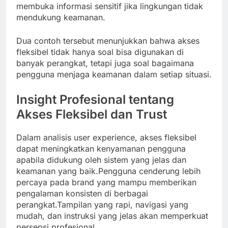
membuka informasi sensitif jika lingkungan tidak
mendukung keamanan.
Dua contoh tersebut menunjukkan bahwa akses
fleksibel tidak hanya soal bisa digunakan di
banyak perangkat, tetapi juga soal bagaimana
pengguna menjaga keamanan dalam setiap situasi.
Insight Profesional tentang
Akses Fleksibel dan Trust
Dalam analisis user experience, akses fleksibel
dapat meningkatkan kenyamanan pengguna
apabila didukung oleh sistem yang jelas dan
keamanan yang baik.Pengguna cenderung lebih
percaya pada brand yang mampu memberikan
pengalaman konsisten di berbagai
perangkat.Tampilan yang rapi, navigasi yang
mudah, dan instruksi yang jelas akan memperkuat
persepsi profesional.