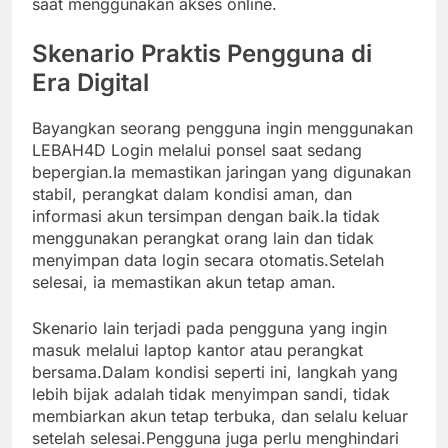
saat menggunakan akses online.
Skenario Praktis Pengguna di
Era Digital
Bayangkan seorang pengguna ingin menggunakan
LEBAH4D Login melalui ponsel saat sedang
bepergian.Ia memastikan jaringan yang digunakan
stabil, perangkat dalam kondisi aman, dan
informasi akun tersimpan dengan baik.Ia tidak
menggunakan perangkat orang lain dan tidak
menyimpan data login secara otomatis.Setelah
selesai, ia memastikan akun tetap aman.
Skenario lain terjadi pada pengguna yang ingin
masuk melalui laptop kantor atau perangkat
bersama.Dalam kondisi seperti ini, langkah yang
lebih bijak adalah tidak menyimpan sandi, tidak
membiarkan akun tetap terbuka, dan selalu keluar
setelah selesai.Pengguna juga perlu menghindari