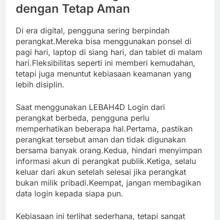
dengan Tetap Aman
Di era digital, pengguna sering berpindah
perangkat.Mereka bisa menggunakan ponsel di
pagi hari, laptop di siang hari, dan tablet di malam
hari.Fleksibilitas seperti ini memberi kemudahan,
tetapi juga menuntut kebiasaan keamanan yang
lebih disiplin.
Saat menggunakan LEBAH4D Login dari
perangkat berbeda, pengguna perlu
memperhatikan beberapa hal.Pertama, pastikan
perangkat tersebut aman dan tidak digunakan
bersama banyak orang.Kedua, hindari menyimpan
informasi akun di perangkat publik.Ketiga, selalu
keluar dari akun setelah selesai jika perangkat
bukan milik pribadi.Keempat, jangan membagikan
data login kepada siapa pun.
Kebiasaan ini terlihat sederhana, tetapi sangat