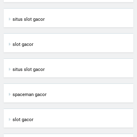
situs slot gacor
slot gacor
situs slot gacor
spaceman gacor
slot gacor