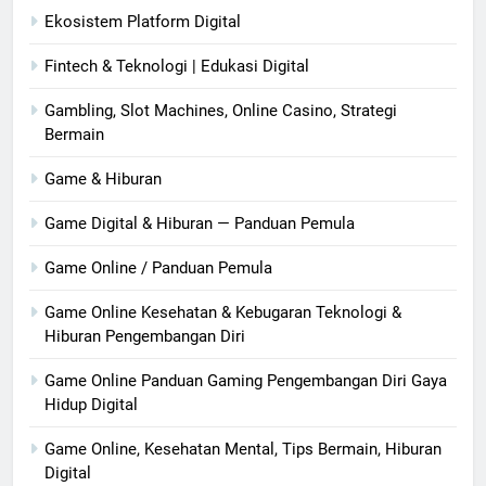
Ekosistem Platform Digital
Fintech & Teknologi | Edukasi Digital
Gambling, Slot Machines, Online Casino, Strategi
Bermain
Game & Hiburan
Game Digital & Hiburan — Panduan Pemula
Game Online / Panduan Pemula
Game Online Kesehatan & Kebugaran Teknologi &
Hiburan Pengembangan Diri
Game Online Panduan Gaming Pengembangan Diri Gaya
Hidup Digital
Game Online, Kesehatan Mental, Tips Bermain, Hiburan
Digital