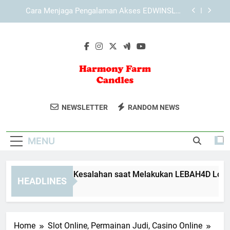
Skip
Cara Menjaga Pengalaman Akses LEBAH4D
to
Tetap Nyaman dan Terarah
content
Cara Menjaga Pengalaman Akses KAYA787 Tetap
Nyaman dan Terarah
Tips Menghindari Kesalahan saat Melakukan
LEBAH4D Login
Cara Menjaga Pengalaman Akses EDWINSLOT
Tetap Nyaman
Harmony Farm
Nikmati Lilin Aromaterapi Alami Dari
Cara Menjaga Pengalaman Akses LEBAH4D
NEWSLETTER
RANDOM NEWS
Tetap Nyaman dan Terarah
Candles
Harmony Farm Candles. Menciptakan
Cara Menjaga Pengalaman Akses KAYA787 Tetap
Suasana Yang Tenang Dan Nyaman Di
Nyaman dan Terarah
MENU
Rumah.
ps Menghindari Kesalahan saat Melakukan LEBAH4D Login
HEADLINES
Weeks Ago
Home
Slot Online, Permainan Judi, Casino Online