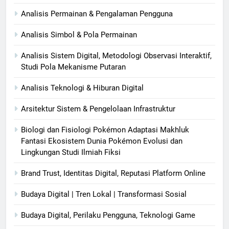
Analisis Permainan & Pengalaman Pengguna
Analisis Simbol & Pola Permainan
Analisis Sistem Digital, Metodologi Observasi Interaktif,
Studi Pola Mekanisme Putaran
Analisis Teknologi & Hiburan Digital
Arsitektur Sistem & Pengelolaan Infrastruktur
Biologi dan Fisiologi Pokémon Adaptasi Makhluk
Fantasi Ekosistem Dunia Pokémon Evolusi dan
Lingkungan Studi Ilmiah Fiksi
Brand Trust, Identitas Digital, Reputasi Platform Online
Budaya Digital | Tren Lokal | Transformasi Sosial
Budaya Digital, Perilaku Pengguna, Teknologi Game