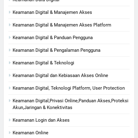
Keamanan Digital & Manajemen Akses
Keamanan Digital & Manajemen Akses Platform
Keamanan Digital & Panduan Pengguna
Keamanan Digital & Pengalaman Pengguna
Keamanan Digital & Teknologi
Keamanan Digital dan Kebiasaan Akses Online
Keamanan Digital, Teknologi Platform, User Protection
Keamanan Digital,Privasi Online,Panduan Akses,Proteksi
Akun,Jaringan & Konektivitas
Keamanan Login dan Akses
Keamanan Online