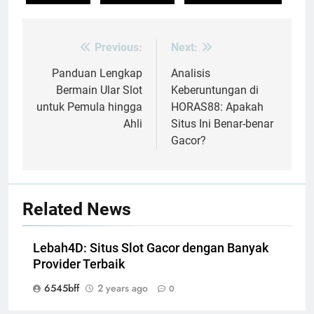
Previous:
Next:
Post
navigation
Panduan Lengkap
Analisis
Bermain Ular Slot
Keberuntungan di
untuk Pemula hingga
HORAS88: Apakah
Ahli
Situs Ini Benar-benar
Gacor?
Related News
Lebah4D: Situs Slot Gacor dengan Banyak
Provider Terbaik
6545bff
2 years ago
0