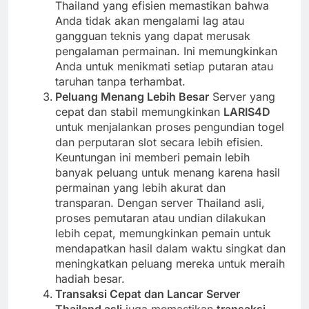
Thailand yang efisien memastikan bahwa
Anda tidak akan mengalami lag atau
gangguan teknis yang dapat merusak
pengalaman permainan. Ini memungkinkan
Anda untuk menikmati setiap putaran atau
taruhan tanpa terhambat.
Peluang Menang Lebih Besar
Server yang
cepat dan stabil memungkinkan
LARIS4D
untuk menjalankan proses pengundian togel
dan perputaran slot secara lebih efisien.
Keuntungan ini memberi pemain lebih
banyak peluang untuk menang karena hasil
permainan yang lebih akurat dan
transparan. Dengan server Thailand asli,
proses pemutaran atau undian dilakukan
lebih cepat, memungkinkan pemain untuk
mendapatkan hasil dalam waktu singkat dan
meningkatkan peluang mereka untuk meraih
hadiah besar.
Transaksi Cepat dan Lancar
Server