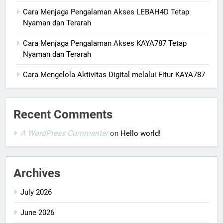
Cara Menjaga Pengalaman Akses LEBAH4D Tetap
Nyaman dan Terarah
Cara Menjaga Pengalaman Akses KAYA787 Tetap
Nyaman dan Terarah
Cara Mengelola Aktivitas Digital melalui Fitur KAYA787
Recent Comments
A WordPress Commenter
on
Hello world!
Archives
July 2026
June 2026