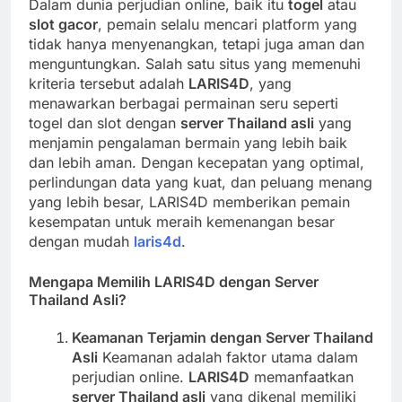
Dalam dunia perjudian online, baik itu
togel
atau
slot gacor
, pemain selalu mencari platform yang
tidak hanya menyenangkan, tetapi juga aman dan
menguntungkan. Salah satu situs yang memenuhi
kriteria tersebut adalah
LARIS4D
, yang
menawarkan berbagai permainan seru seperti
togel dan slot dengan
server Thailand asli
yang
menjamin pengalaman bermain yang lebih baik
dan lebih aman. Dengan kecepatan yang optimal,
perlindungan data yang kuat, dan peluang menang
yang lebih besar, LARIS4D memberikan pemain
kesempatan untuk meraih kemenangan besar
dengan mudah
laris4d
.
Mengapa Memilih LARIS4D dengan Server
Thailand Asli?
Keamanan Terjamin dengan Server Thailand
Asli
Keamanan adalah faktor utama dalam
perjudian online.
LARIS4D
memanfaatkan
server Thailand asli
yang dikenal memiliki