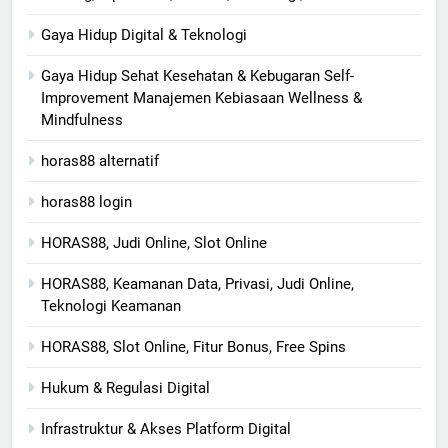
Gaya Hidup Digital & Teknologi
Gaya Hidup Sehat Kesehatan & Kebugaran Self-
Improvement Manajemen Kebiasaan Wellness &
Mindfulness
horas88 alternatif
horas88 login
HORAS88, Judi Online, Slot Online
HORAS88, Keamanan Data, Privasi, Judi Online,
Teknologi Keamanan
HORAS88, Slot Online, Fitur Bonus, Free Spins
Hukum & Regulasi Digital
Infrastruktur & Akses Platform Digital