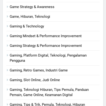
Game Strategy & Awareness
Game, Hiburan, Teknologi
Gaming & Technology
Gaming Mindset & Performance Improvement
Gaming Strategy & Performance Improvement
Gaming, Platform Digital, Teknologi, Pengalaman
Pengguna
Gaming, Retro Games, Industri Game
Gaming, Slot Online, Judi Online
Gaming, Teknologi Hiburan, Tips Pemula, Panduan
Pemain, Game Online, Keamanan Digital
Gaming, Tips & Trik, Pemula, Teknologi, Hiburan