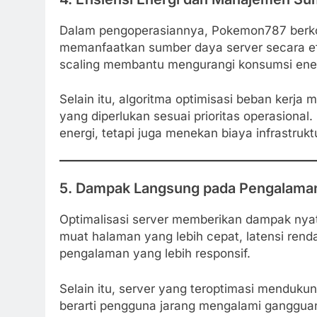
Dalam pengoperasiannya, Pokemon787 berk
memanfaatkan sumber daya server secara efis
scaling membantu mengurangi konsumsi ener
Selain itu, algoritma optimisasi beban kerj
yang diperlukan sesuai prioritas operasional
energi, tetapi juga menekan biaya infrastrukt
5. Dampak Langsung pada Pengalama
Optimalisasi server memberikan dampak ny
muat halaman yang lebih cepat, latensi renda
pengalaman yang lebih responsif.
Selain itu, server yang teroptimasi menduku
berarti pengguna jarang mengalami gangguan 