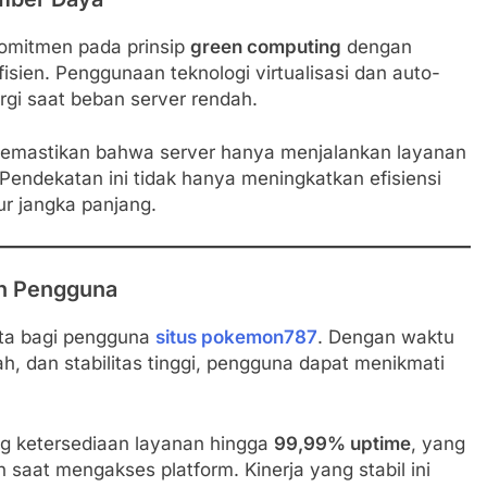
omitmen pada prinsip
green computing
dengan
ien. Penggunaan teknologi virtualisasi dan auto-
gi saat beban server rendah.
a memastikan bahwa server hanya menjalankan layanan
. Pendekatan ini tidak hanya meningkatkan efisiensi
ur jangka panjang.
n Pengguna
ata bagi pengguna
situs pokemon787
. Dengan waktu
h, dan stabilitas tinggi, pengguna dapat menikmati
ng ketersediaan layanan hingga
99,99% uptime
, yang
saat mengakses platform. Kinerja yang stabil ini