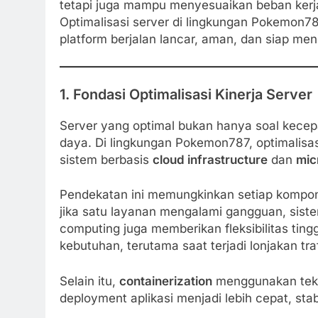
tetapi juga mampu menyesuaikan beban kerj
Optimalisasi server di lingkungan Pokemon7
platform berjalan lancar, aman, dan siap me
1. Fondasi Optimalisasi Kinerja Server
Server yang optimal bukan hanya soal kecepa
daya. Di lingkungan Pokemon787, optimalisasi
sistem berbasis
cloud infrastructure
dan
mic
Pendekatan ini memungkinkan setiap kompone
jika satu layanan mengalami gangguan, siste
computing juga memberikan fleksibilitas tin
kebutuhan, terutama saat terjadi lonjakan tr
Selain itu,
containerization
menggunakan tekn
deployment aplikasi menjadi lebih cepat, stab