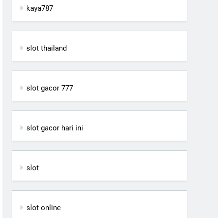
kaya787
slot thailand
slot gacor 777
slot gacor hari ini
slot
slot online