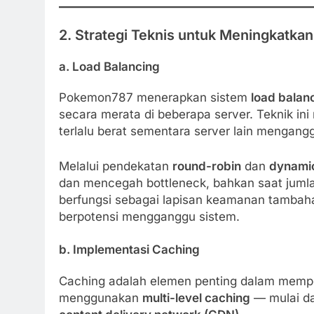
2. Strategi Teknis untuk Meningkatkan
a. Load Balancing
Pokemon787 menerapkan sistem
load balan
secara merata di beberapa server. Teknik ini
terlalu berat sementara server lain mengangg
Melalui pendekatan
round-robin
dan
dynamic
dan mencegah bottleneck, bahkan saat juml
berfungsi sebagai lapisan keamanan tambahan
berpotensi mengganggu sistem.
b. Implementasi Caching
Caching adalah elemen penting dalam memp
menggunakan
multi-level caching
— mulai d