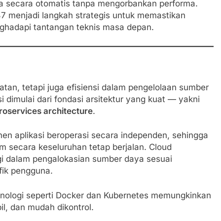
a secara otomatis tanpa mengorbankan performa.
87 menjadi langkah strategis untuk memastikan
nghadapi tantangan teknis masa depan.
tan, tetapi juga efisiensi dalam pengelolaan sumber
 dimulai dari fondasi arsitektur yang kuat — yakni
roservices architecture
.
n aplikasi beroperasi secara independen, sehingga
m secara keseluruhan tetap berjalan. Cloud
ggi dalam pengalokasian sumber daya sesuai
afik pengguna.
ologi seperti Docker dan Kubernetes memungkinkan
il, dan mudah dikontrol.