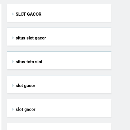
SLOT GACOR
situs slot gacor
situs toto slot
slot gacor
slot gacor