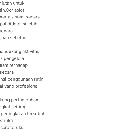
njutan untuk
in.Corlaslot
nerja sistem secara
at dideteksi lebih
secara
gguan sebelum
mendukung aktivitas
s pengelola
alam terhadap
secara
ensi penggunaan rutin
al yang profesional
dukung pertumbuhan
gkat seiring
 peningkatan tersebut
struktur
cara terukur