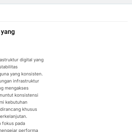
l yang
struktur digital yang
tabilitas
guna yang konsisten.
ungan infrastruktur
ang mengakses
nuntut konsistensi
ami kebutuhan
 dirancang khusus
erkelanjutan.
 fokus pada
 mengejar performa