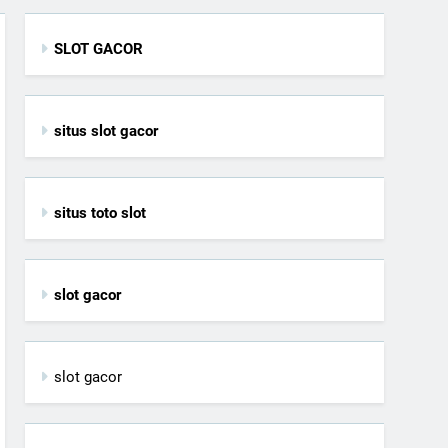
SLOT GACOR
situs slot gacor
situs toto slot
slot gacor
slot gacor