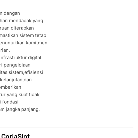
kan dengan
ahan mendadak yang
ruan diterapkan
mastikan sistem tetap
 menunjukkan komitmen
rian.
frastruktur digital
ri pengelolaan
itas sistem,efisiensi
kelanjutan,dan
emberikan
ur yang kuat tidak
i fondasi
am jangka panjang.
 CorlaSlot