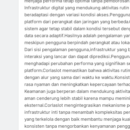
menjaga performa tetap optimal tanpa pemborosan
Infrastruktur digital yang mendukung aktivitas rut
beradaptasi dengan variasi kondisi akses.Penggu
platform dari perangkat dan jaringan yang berbeda
sistem agar tetap stabil dalam kondisi tersebut de
data secara adaptif.Hasilnya adalah pengalaman ya
meskipun pengguna berpindah perangkat atau lokas
Dari sisi pengalaman pengguna,infrastruktur yang 
interaksi yang lancar dan dapat diprediksi.Pengguna
menghadapi perubahan performa yang signifikan se
platform.Corlaslot memastikan bahwa aktivitas rutin
dengan alur yang sama dari waktu ke waktu.Konsist
rasa nyaman dan meningkatkan kepercayaan terhad
Keamanan juga berperan dalam mendukung aktivitas
aman cenderung lebih stabil karena mampu memin
eksternal.Corlaslot mengintegrasikan mekanisme p
infrastruktur inti tanpa menambah kompleksitas 
yang terkelola dengan baik membantu menjaga kuali
konsisten tanpa mengorbankan kenyamanan pengg