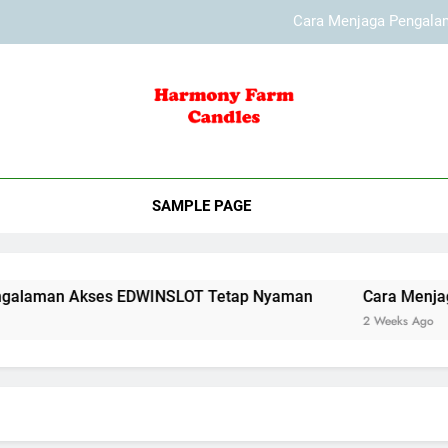
Cara Menjaga Pengal
Cara Menjaga Pengalaman Akse
Cara Menjaga Pengalaman Akse
mony Farm Candles
Tips Menghindari Kes
ilin Aromaterapi Alami Dari Harmony Farm Candles. Mencipt
Cara Menjaga Pengal
SAMPLE PAGE
Cara Menjaga Pengalaman Akse
Cara Menjaga Pengalaman Akse
kses EDWINSLOT Tetap Nyaman
Cara Menjaga Pengala
2 Weeks Ago