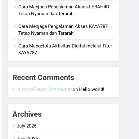
Cara Menjaga Pengalaman Akses LEBAH4D
Tetap Nyaman dan Terarah
Cara Menjaga Pengalaman Akses KAYA787
Tetap Nyaman dan Terarah
Cara Mengelola Aktivitas Digital melalui Fitur
KAYA787
Recent Comments
A WordPress Commenter
on
Hello world!
Archives
July 2026
June 2026