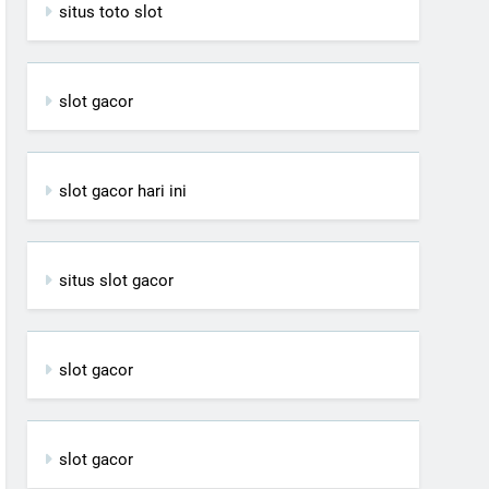
situs toto slot
slot gacor
slot gacor hari ini
situs slot gacor
slot gacor
slot gacor