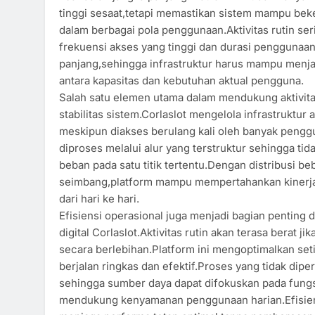
tinggi sesaat,tetapi memastikan sistem mampu beke
dalam berbagai pola penggunaan.Aktivitas rutin ser
frekuensi akses yang tinggi dan durasi penggunaa
panjang,sehingga infrastruktur harus mampu men
antara kapasitas dan kebutuhan aktual pengguna.
Salah satu elemen utama dalam mendukung aktivitas
stabilitas sistem.Corlaslot mengelola infrastruktur 
meskipun diakses berulang kali oleh banyak peng
diproses melalui alur yang terstruktur sehingga ti
beban pada satu titik tertentu.Dengan distribusi b
seimbang,platform mampu mempertahankan kinerja y
dari hari ke hari.
Efisiensi operasional juga menjadi bagian penting da
digital Corlaslot.Aktivitas rutin akan terasa berat ji
secara berlebihan.Platform ini mengoptimalkan set
berjalan ringkas dan efektif.Proses yang tidak diper
sehingga sumber daya dapat difokuskan pada fung
mendukung kenyamanan penggunaan harian.Efisien