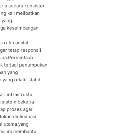
rja secara konsisten
ing kali melibatkan
n yang
jaga keseimbangan
 rutin adalah
agar tetap responsif
guna.Permintaan
dak terjadi penumpukan
eban yang
ang relatif stabil
ri infrastruktur
ka sistem bekerja
iap proses agar
lukan dieliminasi
si utama yang
si ini membantu