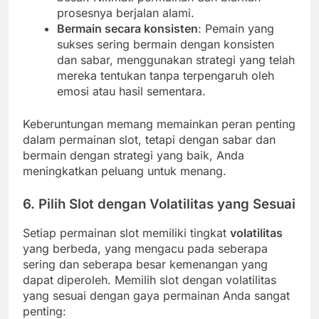
prosesnya berjalan alami.
Bermain secara konsisten
: Pemain yang
sukses sering bermain dengan konsisten
dan sabar, menggunakan strategi yang telah
mereka tentukan tanpa terpengaruh oleh
emosi atau hasil sementara.
Keberuntungan memang memainkan peran penting
dalam permainan slot, tetapi dengan sabar dan
bermain dengan strategi yang baik, Anda
meningkatkan peluang untuk menang.
6.
Pilih Slot dengan Volatilitas yang Sesuai
Setiap permainan slot memiliki tingkat
volatilitas
yang berbeda, yang mengacu pada seberapa
sering dan seberapa besar kemenangan yang
dapat diperoleh. Memilih slot dengan volatilitas
yang sesuai dengan gaya permainan Anda sangat
penting: