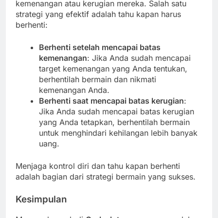
kemenangan atau kerugian mereka. Salah satu
strategi yang efektif adalah tahu kapan harus
berhenti:
Berhenti setelah mencapai batas
kemenangan
: Jika Anda sudah mencapai
target kemenangan yang Anda tentukan,
berhentilah bermain dan nikmati
kemenangan Anda.
Berhenti saat mencapai batas kerugian
:
Jika Anda sudah mencapai batas kerugian
yang Anda tetapkan, berhentilah bermain
untuk menghindari kehilangan lebih banyak
uang.
Menjaga kontrol diri dan tahu kapan berhenti
adalah bagian dari strategi bermain yang sukses.
Kesimpulan