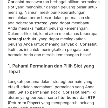
Corlaslot
menawarkan berbagai pilihan permainan
slot yang menghibur dengan peluang besar untuk
menang. Namun, meskipun keberuntungan
memainkan peran besar dalam permainan slot,
ada beberapa
strategi
yang dapat membantu
Anda memaksimalkan peluang kemenangan.
Dalam artikel ini, kami akan membahas beberapa
strategi terbukti
yang dapat meningkatkan
peluang Anda untuk menang banyak di
Corlaslot
.
Ikuti tips ini untuk meningkatkan pengalaman
bermain Anda dan meraih kemenangan besar!
1.
Pahami Permainan dan Pilih Slot yang
Tepat
Langkah pertama dalam strategi bermain yang
efektif adalah memahami permainan yang Anda
pilih. Setiap permainan slot di
Corlaslot
memiliki
aturan yang berbeda, serta
fitur bonus
dan
RTP
(Return to Player)
yang mempengaruhi peluang
Anda untuk menang.