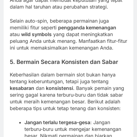
dalam hal taruhan atau perubahan strategi.
Selain auto-spin, beberapa permainan juga
memiliki fitur seperti
pengganda kemenangan
atau
wild symbols
yang dapat meningkatkan
peluang Anda untuk menang. Manfaatkan fitur-fitur
ini untuk memaksimalkan kemenangan Anda.
5.
Bermain Secara Konsisten dan Sabar
Keberhasilan dalam bermain slot bukan hanya
tentang keberuntungan, tetapi juga tentang
kesabaran
dan
konsistensi
. Banyak pemain yang
sering gagal karena terburu-buru dan tidak sabar
untuk meraih kemenangan besar. Berikut adalah
beberapa tips untuk tetap tenang dan konsisten:
Jangan terlalu tergesa-gesa
: Jangan
terburu-buru untuk mengejar kemenangan
besar. Nikmati permainan dan biarkan