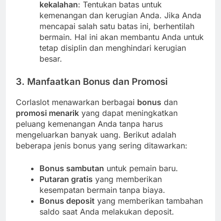
kekalahan
: Tentukan batas untuk
kemenangan dan kerugian Anda. Jika Anda
mencapai salah satu batas ini, berhentilah
bermain. Hal ini akan membantu Anda untuk
tetap disiplin dan menghindari kerugian
besar.
3.
Manfaatkan Bonus dan Promosi
Corlaslot menawarkan berbagai
bonus
dan
promosi menarik
yang dapat meningkatkan
peluang kemenangan Anda tanpa harus
mengeluarkan banyak uang. Berikut adalah
beberapa jenis bonus yang sering ditawarkan:
Bonus sambutan
untuk pemain baru.
Putaran gratis
yang memberikan
kesempatan bermain tanpa biaya.
Bonus deposit
yang memberikan tambahan
saldo saat Anda melakukan deposit.