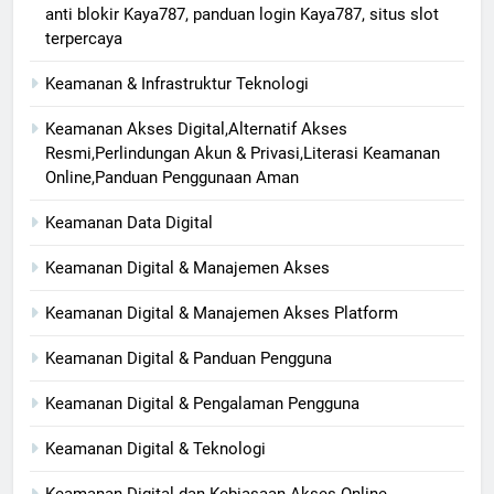
anti blokir Kaya787, panduan login Kaya787, situs slot
terpercaya
Keamanan & Infrastruktur Teknologi
Keamanan Akses Digital,Alternatif Akses
Resmi,Perlindungan Akun & Privasi,Literasi Keamanan
Online,Panduan Penggunaan Aman
Keamanan Data Digital
Keamanan Digital & Manajemen Akses
Keamanan Digital & Manajemen Akses Platform
Keamanan Digital & Panduan Pengguna
Keamanan Digital & Pengalaman Pengguna
Keamanan Digital & Teknologi
Keamanan Digital dan Kebiasaan Akses Online