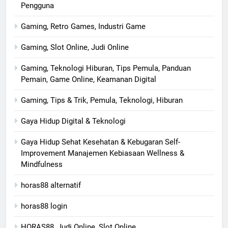
Pengguna
Gaming, Retro Games, Industri Game
Gaming, Slot Online, Judi Online
Gaming, Teknologi Hiburan, Tips Pemula, Panduan
Pemain, Game Online, Keamanan Digital
Gaming, Tips & Trik, Pemula, Teknologi, Hiburan
Gaya Hidup Digital & Teknologi
Gaya Hidup Sehat Kesehatan & Kebugaran Self-
Improvement Manajemen Kebiasaan Wellness &
Mindfulness
horas88 alternatif
horas88 login
HORAS88, Judi Online, Slot Online