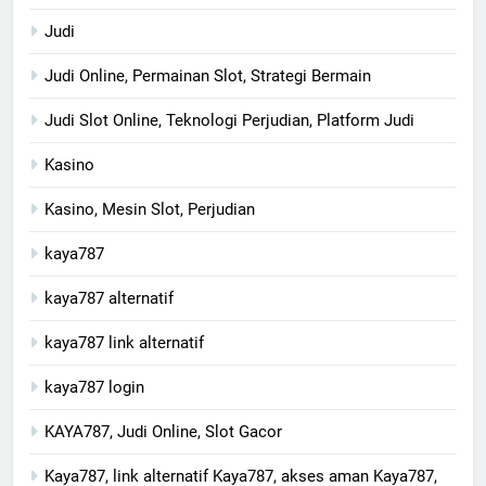
Judi
Judi Online, Permainan Slot, Strategi Bermain
Judi Slot Online, Teknologi Perjudian, Platform Judi
Kasino
Kasino, Mesin Slot, Perjudian
kaya787
kaya787 alternatif
kaya787 link alternatif
kaya787 login
KAYA787, Judi Online, Slot Gacor
Kaya787, link alternatif Kaya787, akses aman Kaya787,