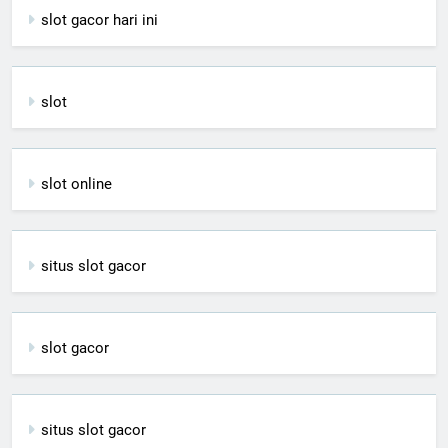
slot gacor hari ini
slot
slot online
situs slot gacor
slot gacor
situs slot gacor