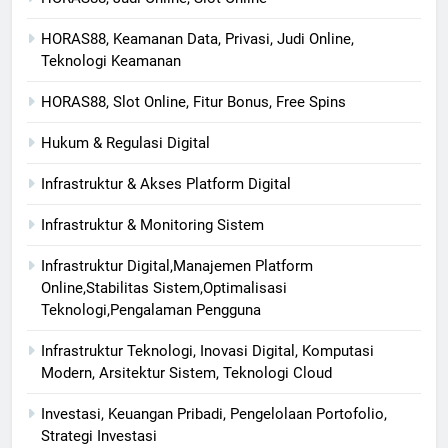
HORAS88, Keamanan Data, Privasi, Judi Online,
Teknologi Keamanan
HORAS88, Slot Online, Fitur Bonus, Free Spins
Hukum & Regulasi Digital
Infrastruktur & Akses Platform Digital
Infrastruktur & Monitoring Sistem
Infrastruktur Digital,Manajemen Platform
Online,Stabilitas Sistem,Optimalisasi
Teknologi,Pengalaman Pengguna
Infrastruktur Teknologi, Inovasi Digital, Komputasi
Modern, Arsitektur Sistem, Teknologi Cloud
Investasi, Keuangan Pribadi, Pengelolaan Portofolio,
Strategi Investasi