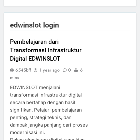
edwinslot login
Pembelajaran dari
Transformasi Infrastruktur
Digital EDWINSLOT
6545bff
1 year ago
0
6
mins
EDWINSLOT menjalani
transformasi infrastruktur digital
secara bertahap dengan hasil
signifikan. Pelajari pembelajaran
penting, strategi teknis, dan
dampak jangka panjang dari proses
modernisasi ini.
Dalam ekosistem digital yang kian