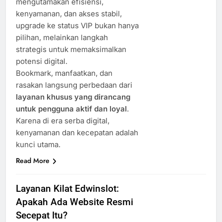
mengutamakan efisiensi,
kenyamanan, dan akses stabil,
upgrade ke status VIP bukan hanya
pilihan, melainkan langkah
strategis untuk memaksimalkan
potensi digital.
Bookmark, manfaatkan, dan
rasakan langsung perbedaan dari
layanan khusus yang dirancang
untuk pengguna aktif dan loyal
.
Karena di era serba digital,
kenyamanan dan kecepatan adalah
kunci utama.
Read More
Layanan Kilat Edwinslot:
Apakah Ada Website Resmi
Secepat Itu?