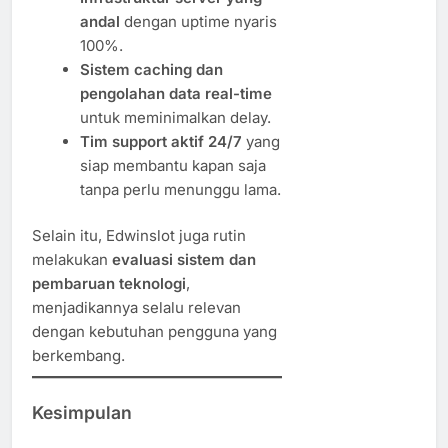
andal
dengan uptime nyaris
100%.
Sistem caching dan
pengolahan data real-time
untuk meminimalkan delay.
Tim support aktif 24/7
yang
siap membantu kapan saja
tanpa perlu menunggu lama.
Selain itu, Edwinslot juga rutin
melakukan
evaluasi sistem dan
pembaruan teknologi
,
menjadikannya selalu relevan
dengan kebutuhan pengguna yang
berkembang.
Kesimpulan