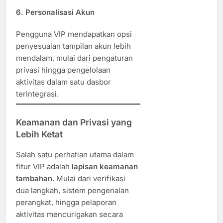
6.
Personalisasi Akun
Pengguna VIP mendapatkan opsi
penyesuaian tampilan akun lebih
mendalam, mulai dari pengaturan
privasi hingga pengelolaan
aktivitas dalam satu dasbor
terintegrasi.
Keamanan dan Privasi yang
Lebih Ketat
Salah satu perhatian utama dalam
fitur VIP adalah
lapisan keamanan
tambahan
. Mulai dari verifikasi
dua langkah, sistem pengenalan
perangkat, hingga pelaporan
aktivitas mencurigakan secara