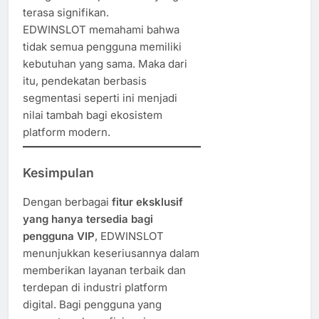
terasa signifikan.
EDWINSLOT memahami bahwa
tidak semua pengguna memiliki
kebutuhan yang sama. Maka dari
itu, pendekatan berbasis
segmentasi seperti ini menjadi
nilai tambah bagi ekosistem
platform modern.
Kesimpulan
Dengan berbagai
fitur eksklusif
yang hanya tersedia bagi
pengguna VIP
, EDWINSLOT
menunjukkan keseriusannya dalam
memberikan layanan terbaik dan
terdepan di industri platform
digital. Bagi pengguna yang