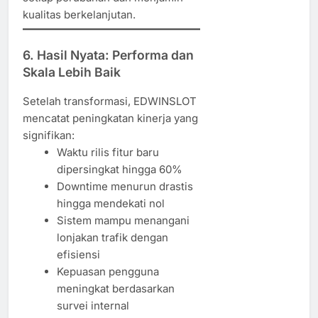
kualitas berkelanjutan.
6. Hasil Nyata: Performa dan
Skala Lebih Baik
Setelah transformasi, EDWINSLOT
mencatat peningkatan kinerja yang
signifikan:
Waktu rilis fitur baru
dipersingkat hingga 60%
Downtime menurun drastis
hingga mendekati nol
Sistem mampu menangani
lonjakan trafik dengan
efisiensi
Kepuasan pengguna
meningkat berdasarkan
survei internal