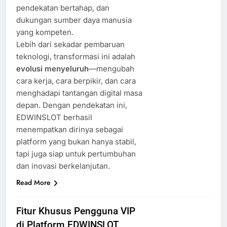
pendekatan bertahap, dan
dukungan sumber daya manusia
yang kompeten.
Lebih dari sekadar pembaruan
teknologi, transformasi ini adalah
evolusi menyeluruh
—mengubah
cara kerja, cara berpikir, dan cara
menghadapi tantangan digital masa
depan. Dengan pendekatan ini,
EDWINSLOT berhasil
menempatkan dirinya sebagai
platform yang bukan hanya stabil,
tapi juga siap untuk pertumbuhan
dan inovasi berkelanjutan.
Read More
Fitur Khusus Pengguna VIP
di Platform EDWINSLOT