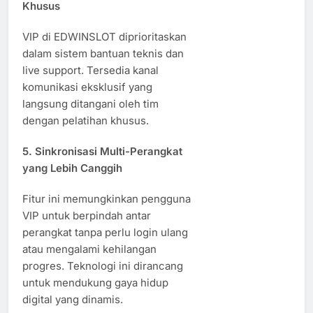
Khusus
VIP di EDWINSLOT diprioritaskan
dalam sistem bantuan teknis dan
live support. Tersedia kanal
komunikasi eksklusif yang
langsung ditangani oleh tim
dengan pelatihan khusus.
5.
Sinkronisasi Multi-Perangkat
yang Lebih Canggih
Fitur ini memungkinkan pengguna
VIP untuk berpindah antar
perangkat tanpa perlu login ulang
atau mengalami kehilangan
progres. Teknologi ini dirancang
untuk mendukung gaya hidup
digital yang dinamis.