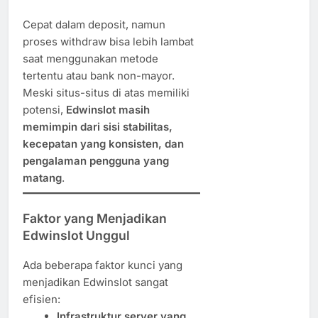
Cepat dalam deposit, namun
proses withdraw bisa lebih lambat
saat menggunakan metode
tertentu atau bank non-mayor.
Meski situs-situs di atas memiliki
potensi,
Edwinslot masih
memimpin dari sisi stabilitas,
kecepatan yang konsisten, dan
pengalaman pengguna yang
matang
.
Faktor yang Menjadikan
Edwinslot Unggul
Ada beberapa faktor kunci yang
menjadikan Edwinslot sangat
efisien:
Infrastruktur server yang