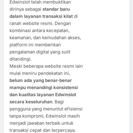
Edwinslot telah membuktikan
dirinya sebagai
standar baru
dalam layanan transaksi kilat
di
ranah website resmi. Dengan
kombinasi antara kecepatan,
keamanan, dan kemudahan akses,
platform ini memberikan
pengalaman digital yang sulit
ditandingi.
Meski beberapa website resmi lain
mulai meniru pendekatan ini,
belum ada yang benar-benar
mampu menandingi konsistensi
dan kualitas layanan Edwinslot
secara keseluruhan
. Bagi
pengguna yang menuntut efisiensi
tanpa kompromi, Edwinslot masih
menjadi jawaban terbaik untuk
transaksi cepat dan terpercaya.