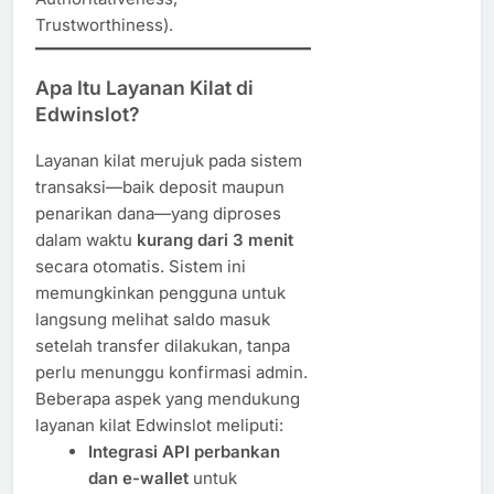
Trustworthiness).
Apa Itu Layanan Kilat di
Edwinslot?
Layanan kilat merujuk pada sistem
transaksi—baik deposit maupun
penarikan dana—yang diproses
dalam waktu
kurang dari 3 menit
secara otomatis. Sistem ini
memungkinkan pengguna untuk
langsung melihat saldo masuk
setelah transfer dilakukan, tanpa
perlu menunggu konfirmasi admin.
Beberapa aspek yang mendukung
layanan kilat Edwinslot meliputi:
Integrasi API perbankan
dan e-wallet
untuk