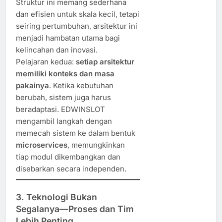
Struktur ini memang sederhana
dan efisien untuk skala kecil, tetapi
seiring pertumbuhan, arsitektur ini
menjadi hambatan utama bagi
kelincahan dan inovasi.
Pelajaran kedua:
setiap arsitektur
memiliki konteks dan masa
pakainya
. Ketika kebutuhan
berubah, sistem juga harus
beradaptasi. EDWINSLOT
mengambil langkah dengan
memecah sistem ke dalam bentuk
microservices
, memungkinkan
tiap modul dikembangkan dan
disebarkan secara independen.
3. Teknologi Bukan
Segalanya—Proses dan Tim
Lebih Penting