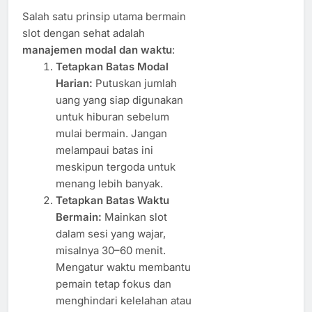
Salah satu prinsip utama bermain
slot dengan sehat adalah
manajemen modal dan waktu
:
Tetapkan Batas Modal
Harian:
Putuskan jumlah
uang yang siap digunakan
untuk hiburan sebelum
mulai bermain. Jangan
melampaui batas ini
meskipun tergoda untuk
menang lebih banyak.
Tetapkan Batas Waktu
Bermain:
Mainkan slot
dalam sesi yang wajar,
misalnya 30–60 menit.
Mengatur waktu membantu
pemain tetap fokus dan
menghindari kelelahan atau