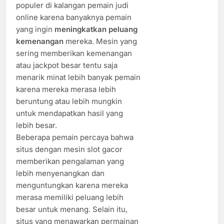
populer di kalangan pemain judi
online karena banyaknya pemain
yang ingin
meningkatkan peluang
kemenangan
mereka. Mesin yang
sering memberikan kemenangan
atau jackpot besar tentu saja
menarik minat lebih banyak pemain
karena mereka merasa lebih
beruntung atau lebih mungkin
untuk mendapatkan hasil yang
lebih besar.
Beberapa pemain percaya bahwa
situs dengan mesin slot gacor
memberikan pengalaman yang
lebih menyenangkan dan
menguntungkan karena mereka
merasa memiliki peluang lebih
besar untuk menang. Selain itu,
situs yang menawarkan permainan