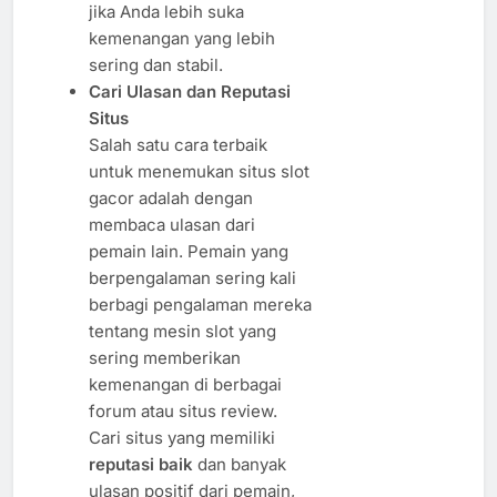
jika Anda lebih suka
kemenangan yang lebih
sering dan stabil.
Cari Ulasan dan Reputasi
Situs
Salah satu cara terbaik
untuk menemukan situs slot
gacor adalah dengan
membaca ulasan dari
pemain lain. Pemain yang
berpengalaman sering kali
berbagi pengalaman mereka
tentang mesin slot yang
sering memberikan
kemenangan di berbagai
forum atau situs review.
Cari situs yang memiliki
reputasi baik
dan banyak
ulasan positif dari pemain,