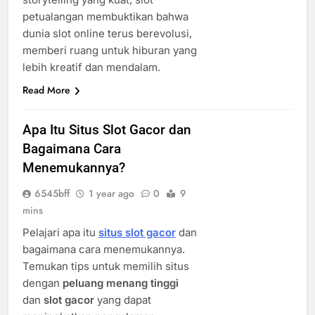
petualangan membuktikan bahwa
dunia slot online terus berevolusi,
memberi ruang untuk hiburan yang
lebih kreatif dan mendalam.
Read More
Apa Itu Situs Slot Gacor dan
Bagaimana Cara
Menemukannya?
6545bff
1 year ago
0
9
mins
Pelajari apa itu
situs slot gacor
dan
bagaimana cara menemukannya.
Temukan tips untuk memilih situs
dengan
peluang menang tinggi
dan
slot gacor
yang dapat