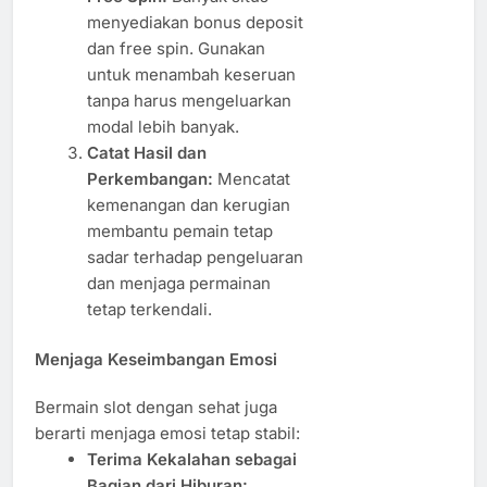
menyediakan bonus deposit
dan free spin. Gunakan
untuk menambah keseruan
tanpa harus mengeluarkan
modal lebih banyak.
Catat Hasil dan
Perkembangan:
Mencatat
kemenangan dan kerugian
membantu pemain tetap
sadar terhadap pengeluaran
dan menjaga permainan
tetap terkendali.
Menjaga Keseimbangan Emosi
Bermain slot dengan sehat juga
berarti menjaga emosi tetap stabil:
Terima Kekalahan sebagai
Bagian dari Hiburan: