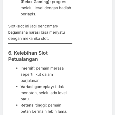
(Relax Gaming):
progres
melalui level dengan hadiah
berlapis.
Slot-slot ini jadi benchmark
bagaimana narasi bisa menyatu
dengan mekanika slot.
6. Kelebihan Slot
Petualangan
Imersif:
pemain merasa
seperti ikut dalam
perjalanan.
Variasi gameplay:
tidak
monoton, selalu ada level
baru.
Retensi tinggi:
pemain
betah bermain lebih lama.