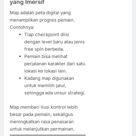
yang Imersif
Map adalah peta digital yang
menampilkan progres pemain.
Contohnya:
Tiap checkpoint diisi
dengan level baru atau jenis
free spin berbeda.
Pemain bisa melihat
perjalanan karakter dari satu
lokasi ke lokasi lain.
Kadang map digunakan
untuk memilih jalur,
sehingga ada unsur strategi.
Map memberi ilusi kontrol lebih
besar pada pemain, sekaligus
meningkatkan rasa penasaran
untuk melanjutkan permainan.