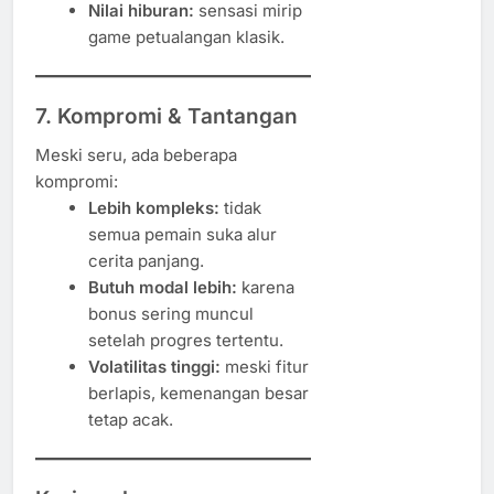
Nilai hiburan:
sensasi mirip
game petualangan klasik.
7. Kompromi & Tantangan
Meski seru, ada beberapa
kompromi:
Lebih kompleks:
tidak
semua pemain suka alur
cerita panjang.
Butuh modal lebih:
karena
bonus sering muncul
setelah progres tertentu.
Volatilitas tinggi:
meski fitur
berlapis, kemenangan besar
tetap acak.