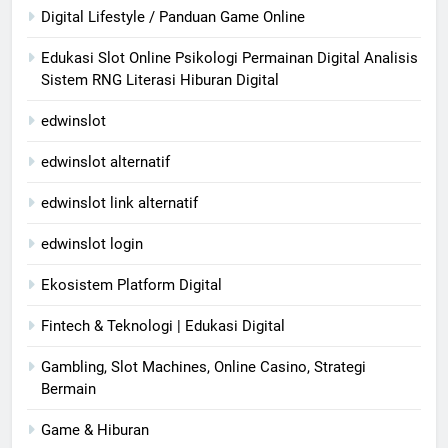
Digital Lifestyle / Panduan Game Online
Edukasi Slot Online Psikologi Permainan Digital Analisis
Sistem RNG Literasi Hiburan Digital
edwinslot
edwinslot alternatif
edwinslot link alternatif
edwinslot login
Ekosistem Platform Digital
Fintech & Teknologi | Edukasi Digital
Gambling, Slot Machines, Online Casino, Strategi
Bermain
Game & Hiburan