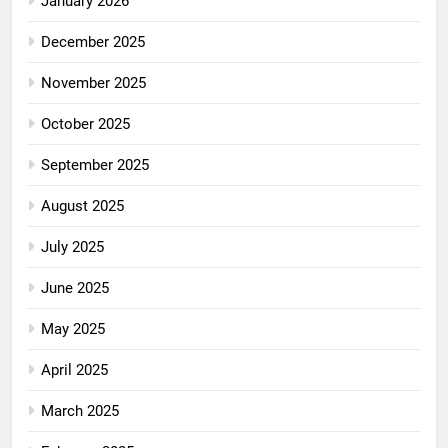
January 2026
December 2025
November 2025
October 2025
September 2025
August 2025
July 2025
June 2025
May 2025
April 2025
March 2025