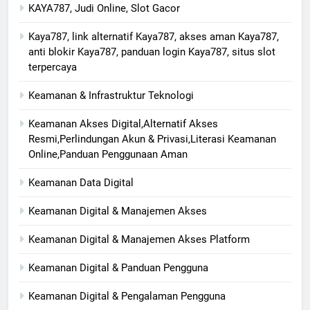
KAYA787, Judi Online, Slot Gacor
Kaya787, link alternatif Kaya787, akses aman Kaya787,
anti blokir Kaya787, panduan login Kaya787, situs slot
terpercaya
Keamanan & Infrastruktur Teknologi
Keamanan Akses Digital,Alternatif Akses
Resmi,Perlindungan Akun & Privasi,Literasi Keamanan
Online,Panduan Penggunaan Aman
Keamanan Data Digital
Keamanan Digital & Manajemen Akses
Keamanan Digital & Manajemen Akses Platform
Keamanan Digital & Panduan Pengguna
Keamanan Digital & Pengalaman Pengguna