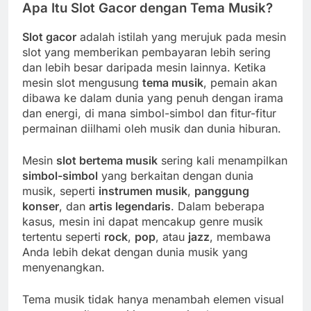
Apa Itu Slot Gacor dengan Tema Musik?
Slot gacor
adalah istilah yang merujuk pada mesin
slot yang memberikan pembayaran lebih sering
dan lebih besar daripada mesin lainnya. Ketika
mesin slot mengusung
tema musik
, pemain akan
dibawa ke dalam dunia yang penuh dengan irama
dan energi, di mana simbol-simbol dan fitur-fitur
permainan diilhami oleh musik dan dunia hiburan.
Mesin
slot bertema musik
sering kali menampilkan
simbol-simbol
yang berkaitan dengan dunia
musik, seperti
instrumen musik
,
panggung
konser
, dan
artis legendaris
. Dalam beberapa
kasus, mesin ini dapat mencakup genre musik
tertentu seperti
rock
,
pop
, atau
jazz
, membawa
Anda lebih dekat dengan dunia musik yang
menyenangkan.
Tema musik tidak hanya menambah elemen visual