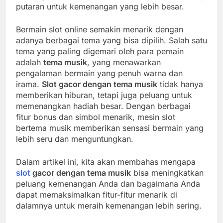
putaran untuk kemenangan yang lebih besar.
Bermain slot online semakin menarik dengan
adanya berbagai tema yang bisa dipilih. Salah satu
tema yang paling digemari oleh para pemain
adalah
tema musik
, yang menawarkan
pengalaman bermain yang penuh warna dan
irama.
Slot gacor dengan tema musik
tidak hanya
memberikan hiburan, tetapi juga peluang untuk
memenangkan hadiah besar. Dengan berbagai
fitur bonus dan simbol menarik, mesin slot
bertema musik memberikan sensasi bermain yang
lebih seru dan menguntungkan.
Dalam artikel ini, kita akan membahas mengapa
slot
gacor dengan tema musik
bisa meningkatkan
peluang kemenangan Anda dan bagaimana Anda
dapat memaksimalkan fitur-fitur menarik di
dalamnya untuk meraih kemenangan lebih sering.