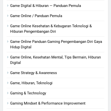
Game Digital & Hiburan — Panduan Pemula
Game Online / Panduan Pemula
Game Online Kesehatan & Kebugaran Teknologi &
Hiburan Pengembangan Diri
Game Online Panduan Gaming Pengembangan Diri Gaya
Hidup Digital
Game Online, Kesehatan Mental, Tips Bermain, Hiburan
Digital
Game Strategy & Awareness
Game, Hiburan, Teknologi
Gaming & Technology
Gaming Mindset & Performance Improvement