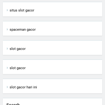
situs slot gacor
spaceman gacor
slot gacor
slot gacor
slot gacor hari ini
Search