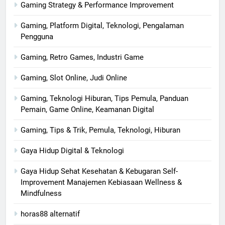
Gaming Strategy & Performance Improvement
Gaming, Platform Digital, Teknologi, Pengalaman
Pengguna
Gaming, Retro Games, Industri Game
Gaming, Slot Online, Judi Online
Gaming, Teknologi Hiburan, Tips Pemula, Panduan
Pemain, Game Online, Keamanan Digital
Gaming, Tips & Trik, Pemula, Teknologi, Hiburan
Gaya Hidup Digital & Teknologi
Gaya Hidup Sehat Kesehatan & Kebugaran Self-
Improvement Manajemen Kebiasaan Wellness &
Mindfulness
horas88 alternatif